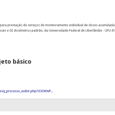
ara prestação de serviços de monitoramento individual de doses acumuladas 
oais e 02 dosímetros padrão, da Universidade Federal de Uberlândia - UFU (Fa
jeto básico
sq_processo_exibir.php?iI3OtHvP...