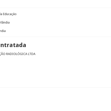
 da Educação
rlândia
ndia
ontratada
ÇÃO​ RADIOLÓGICA LTDA