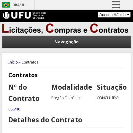
BRASIL
Simplifique!
Comunica BR
Participe
Navegação
Acesso à informação
Legislação
Você está aqui
Canais
Início
» Contratos
Contratos
Nº do
Modalidade
Situação
Contrato
Pregão Eletrônico
CONCLUIDO
058/10
Detalhes do Contrato