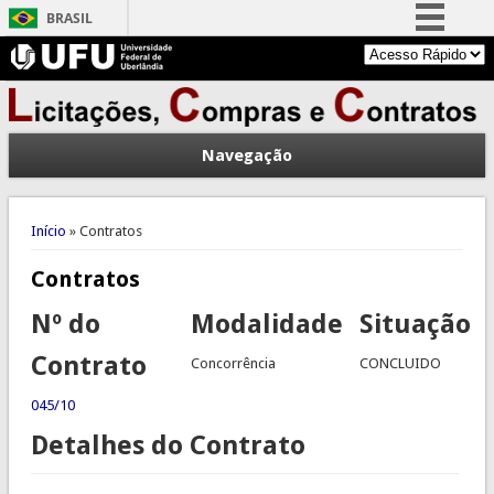
BRASIL
Simplifique!
Comunica BR
Participe
Navegação
Acesso à informação
Legislação
Você está aqui
Canais
Início
» Contratos
Contratos
Nº do
Modalidade
Situação
Contrato
Concorrência
CONCLUIDO
045/10
Detalhes do Contrato