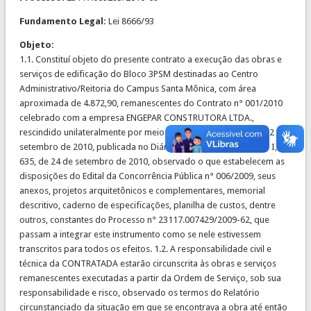
Fundamento Legal:
Lei 8666/93
Objeto:
1.1. Constituí objeto do presente contrato a execução das obras e
serviços de edificação do Bloco 3PSM destinadas ao Centro
Administrativo/Reitoria do Campus Santa Mônica, com área
aproximada de 4.872,90, remanescentes do Contrato n° 001/2010
celebrado com a empresa ENGEPAR CONSTRUTORA LTDA.,
rescindido unilateralmente por meio da Portaria R. n° 948, de 22 de
setembro de 2010, publicada no Diário Oficial da União, Seção I, p.
635, de 24 de setembro de 2010, observado o que estabelecem as
disposições do Edital da Concorrência Pública n° 006/2009, seus
anexos, projetos arquitetônicos e complementares, memorial
descritivo, caderno de especificações, planilha de custos, dentre
outros, constantes do Processo n° 23117.007429/2009-62, que
passam a integrar este instrumento como se nele estivessem
transcritos para todos os efeitos. 1.2. A responsabilidade civil e
técnica da CONTRATADA estarão circunscrita às obras e serviços
remanescentes executadas a partir da Ordem de Serviço, sob sua
responsabilidade e risco, observado os termos do Relatório
circunstanciado da situação em que se encontrava a obra até então