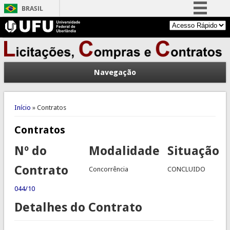
BRASIL
Simplifique!
Comunica BR
Participe
Navegação
Acesso à informação
Legislação
Você está aqui
Canais
Início
» Contratos
Contratos
Nº do
Modalidade
Situação
Contrato
Concorrência
CONCLUIDO
044/10
Detalhes do Contrato