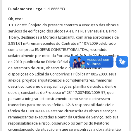
Fundamento Legal:
Lei 8666/93
Objeto:
1.1. Constituí objeto do presente contrato a execução das obras e
serviços de edificação dos Blocos A e B na Rua Venezuela, Bairro
Tibery, destinadas à Moradia Estudantil, com área aproximada de
3.891,61 m², remanescentes do Contrato n° 107/2009 celebrado
com a empresa ENGEPAR CONSTRUTORA LTDA., rescindido
unilateralmente por meio da Portaria R. n° 949, de 22 de setembro
de 2010, publicada no Diário Oficial da União, Seção I, p. 635, de 24
de setembro de 2010, observado o que estabelecem as
disposições do Edital da Concorrência Pública n° 005/2009, seus
anexos, projetos arquitetônicos e complementares, memorial
descritivo, caderno de especificações, planilha de custos, dentre
outros, constantes do Processo n° 23117.007430/2009-97, que
passam a integrar este instrumento como se nele estivessem
transcritos para todos os efeitos. 1.2. A responsabilidade civil e
técnica da CONTRATADA estarão circunscrita às obras e serviços
remanescentes executadas a partir da Ordem de Serviço, sob sua
responsabilidade e risco, observado os termos do Relatório
circunstanciado da situação em que se encontrava a obra até então