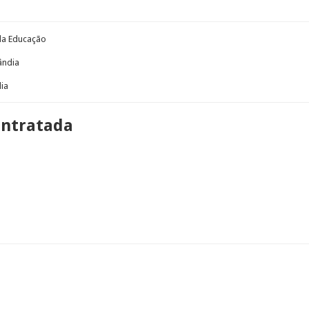
 da Educação
ândia
dia
ontratada