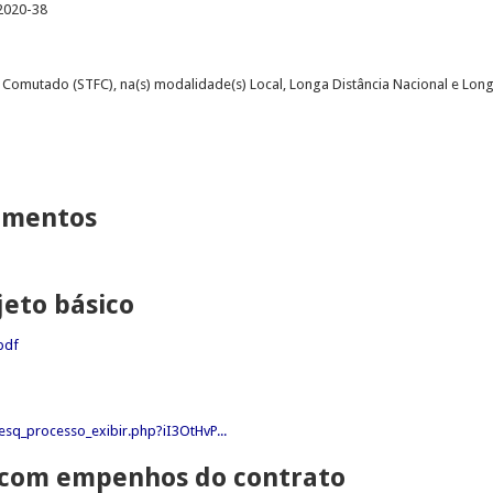
2020-38
 Comutado (STFC), na(s) modalidade(s) Local, Longa Distância Nacional e Longa
lamentos
jeto básico
pdf
sq_processo_exibir.php?iI3OtHvP...
I com empenhos do contrato