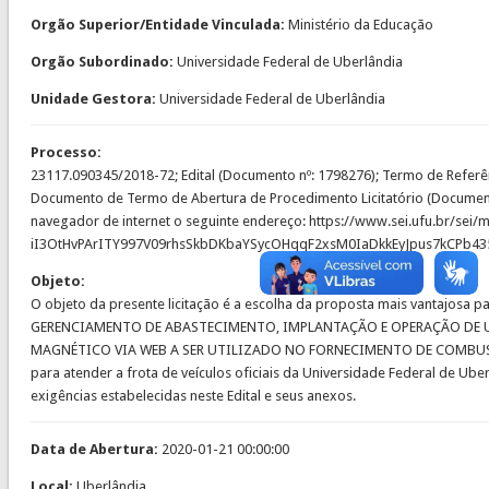
Orgão Superior/Entidade Vinculada:
Ministério da Educação
Orgão Subordinado:
Universidade Federal de Uberlândia
Unidade Gestora:
Universidade Federal de Uberlândia
Processo:
23117.090345/2018-72; Edital (Documento nº: 1798276); Termo de Referê
Documento de Termo de Abertura de Procedimento Licitatório (Documento 
navegador de internet o seguinte endereço: https://www.sei.ufu.br/se
iI3OtHvPArITY997V09rhsSkbDKbaYSycOHqqF2xsM0IaDkkEyJpus7kCPb4
Objeto:
O objeto da presente licitação é a escolha da proposta mais vantajo
GERENCIAMENTO DE ABASTECIMENTO, IMPLANTAÇÃO E OPERAÇÃO DE
MAGNÉTICO VIA WEB A SER UTILIZADO NO FORNECIMENTO DE COMBUSTÍVEIS
para atender a frota de veículos oficiais da Universidade Federal de U
exigências estabelecidas neste Edital e seus anexos.
Data de Abertura:
2020-01-21 00:00:00
Local:
Uberlândia