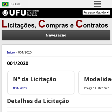
BRASIL
Simplifique!
Comunica BR
Participe
Navegação
Acesso à informação
Legislação
Você está aqui
Canais
Início
» 001/2020
001/2020
Nº da Licitação
Modalida
001/2020
Pregão Eletrônico
Detalhes da Licitação