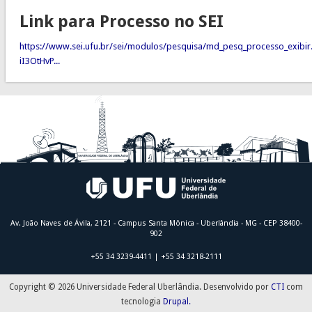
Link para Processo no SEI
https://www.sei.ufu.br/sei/modulos/pesquisa/md_pesq_processo_exibir
iI3OtHvP...
Av. João Naves de Ávila, 2121 - Campus Santa Mônica - Uberlândia - MG - CEP 38400-
902
+55 34 3239-4411 | +55 34 3218-2111
Copyright © 2026 Universidade Federal Uberlândia. Desenvolvido por
CTI
com
tecnologia
Drupal.