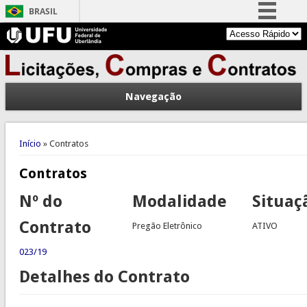
BRASIL
Simplifique!
Comunica BR
Participe
Navegação
Acesso à informação
Legislação
Você está aqui
Canais
Início
» Contratos
Contratos
Nº do
Modalidade
Situaç
Contrato
Pregão Eletrônico
ATIVO
023/19
Detalhes do Contrato