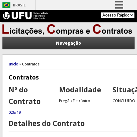
BRASIL
Simplifique!
Comunica BR
Participe
Navegação
Acesso à informação
Legislação
Você está aqui
Canais
Início
» Contratos
Contratos
Nº do
Modalidade
Situaç
Contrato
Pregão Eletrônico
CONCLUIDO
026/19
Detalhes do Contrato