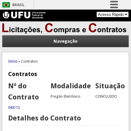
BRASIL
Simplifique!
Comunica BR
Participe
Navegação
Acesso à informação
Legislação
Você está aqui
Canais
Início
» Contratos
Contratos
Nº do
Modalidade
Situação
Contrato
Pregão Eletrônico
CONCLUIDO
043/12
Detalhes do Contrato