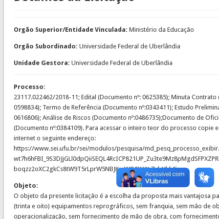
Orgão Superior/Entidade Vinculada:
Ministério da Educação
Orgão Subordinado:
Universidade Federal de Uberlândia
Unidade Gestora:
Universidade Federal de Uberlândia
Processo:
23117.022462/2018-11; Edital (Documento nº: 0625385); Minuta Contrato
0598834); Termo de Referência (Documento nº:0343411); Estudo Prelimin
0616806); Análise de Riscos (Documento nº:0486735);Documento de Ofic
(Documento nº:0384109). Para acessar o inteiro teor do processo copie 
internet o seguinte endereço:
https://www.sei.ufu.br/sei/modulos/pesquisa/md_pesq_processo_exibir
wt7h6hFBI_9S3DJjGLl0dpQiiSEQL4RcICP821UP_Zu3te9Mz8pMgdSFPXZPR
boqzz2oXC2gkCs8tW9T5rLprW5NBJKmWQ0XtW-7nbHhh6i
Objeto:
O objeto da presente licitação é a escolha da proposta mais vantajosa p
(trinta e oito) equipamentos reprográficos, sem franquia, sem mão de o
operacionalização, sem fornecimento de mão de obra, com fornecimento