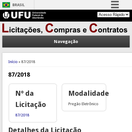
BRASIL
Simplifique!
Comunica BR
Participe
Navegação
Acesso à informação
Legislação
Você está aqui
Canais
Início
» 87/2018
87/2018
Nº da
Modalidade
Licitação
Pregão Eletrônico
87/2018
Detalhes da Licitação