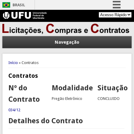
BRASIL
Simplifique!
Comunica BR
Participe
Navegação
Acesso à informação
Legislação
Você está aqui
Canais
Início
» Contratos
Contratos
Nº do
Modalidade
Situação
Contrato
Pregão Eletrônico
CONCLUIDO
034/12
Detalhes do Contrato