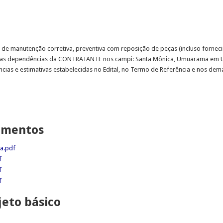
de manutenção corretiva, preventiva com reposição de peças (incluso fornec
s nas dependências da CONTRATANTE nos campi: Santa Mônica, Umuarama em 
ias e estimativas estabelecidas no Edital, no Termo de Referência e nos dem
lamentos
da.pdf
f
f
f
jeto básico