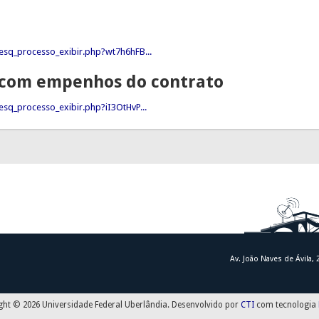
esq_processo_exibir.php?wt7h6hFB...
I com empenhos do contrato
sq_processo_exibir.php?iI3OtHvP...
Av. João Naves de Ávila,
ght © 2026 Universidade Federal Uberlândia. Desenvolvido por
CTI
com tecnologia