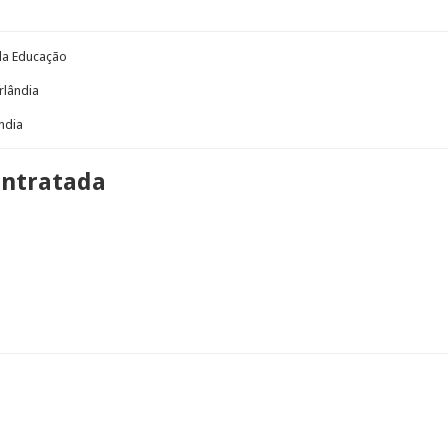
 da Educação
rlândia
ndia
ontratada