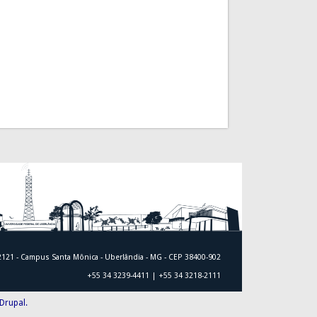
 2121 - Campus Santa Mônica - Uberlândia - MG - CEP 38400-902
+55 34 3239-4411 | +55 34 3218-2111
Drupal.