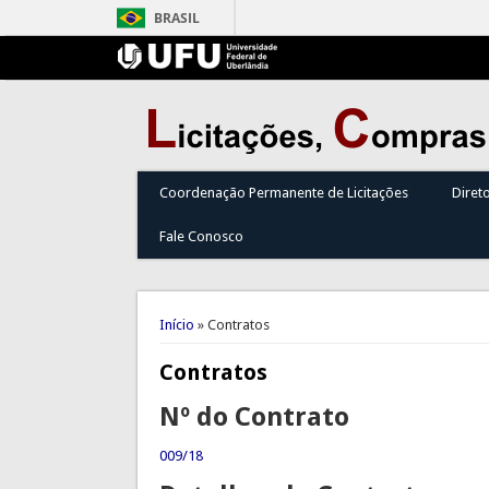
BRASIL
Coordenação Permanente de Licitações
Diret
Fale Conosco
Você está aqui
Início
» Contratos
Contratos
Nº do Contrato
009/18