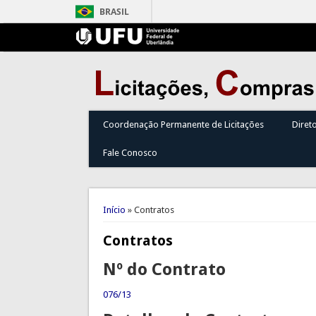
BRASIL
Coordenação Permanente de Licitações
Diret
Fale Conosco
Você está aqui
Início
» Contratos
Contratos
Nº do Contrato
076/13