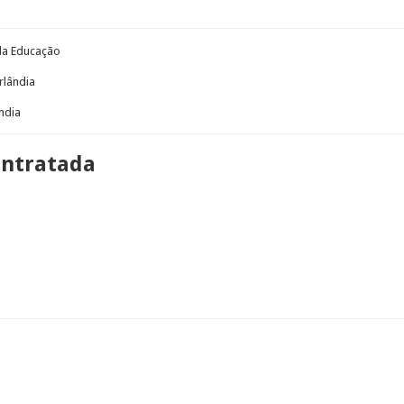
 da Educação
rlândia
ndia
ontratada