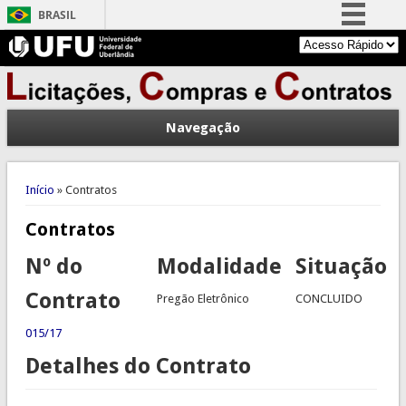
BRASIL
Simplifique!
Comunica BR
Participe
Navegação
Acesso à informação
Legislação
Você está aqui
Canais
Início
» Contratos
Contratos
Nº do
Modalidade
Situação
Contrato
Pregão Eletrônico
CONCLUIDO
015/17
Detalhes do Contrato