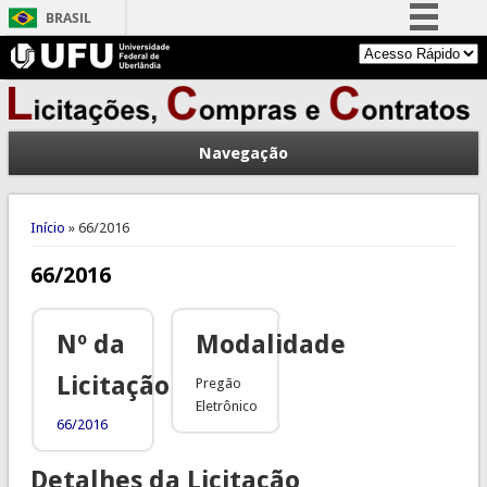
BRASIL
Simplifique!
Comunica BR
Participe
Navegação
Acesso à informação
Legislação
Você está aqui
Canais
Início
» 66/2016
66/2016
Nº da
Modalidade
Licitação
Pregão
Eletrônico
66/2016
Detalhes da Licitação