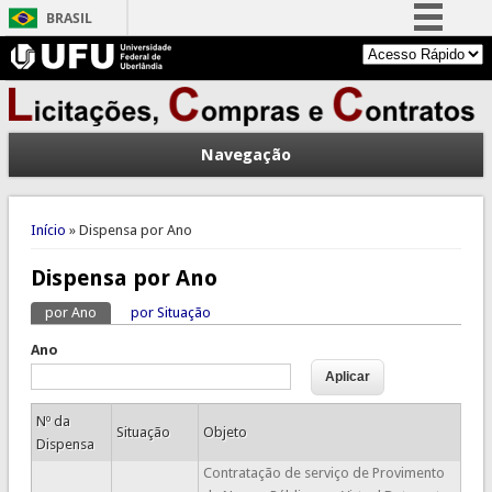
BRASIL
Simplifique!
Comunica BR
Participe
Navegação
Acesso à informação
Legislação
Você está aqui
Canais
Início
» Dispensa por Ano
Dispensa por Ano
por Ano
(aba ativa)
por Situação
Abas primárias
Ano
Nº da
Situação
Objeto
Dispensa
Contratação de serviço de Provimento