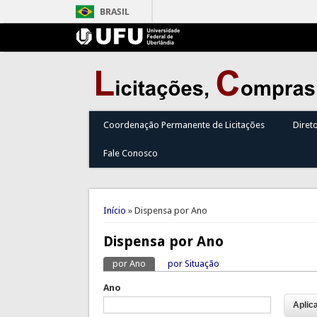
BRASIL
Coordenação Permanente de Licitações
Diret
Fale Conosco
Você está aqui
Início
» Dispensa por Ano
Dispensa por Ano
por Ano
(aba ativa)
por Situação
Abas primárias
Ano