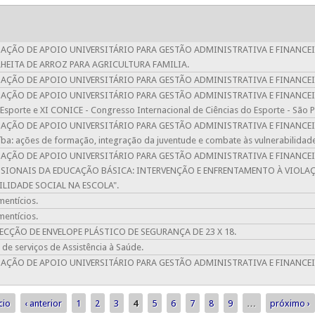
ÇÃO DE APOIO UNIVERSITÁRIO PARA GESTÃO ADMINISTRATIVA E FINANCE
EITA DE ARROZ PARA AGRICULTURA FAMILIA.
ÃO DE APOIO UNIVERSITÁRIO PARA GESTÃO ADMINISTRATIVA E FINANCEIRA
ÃO DE APOIO UNIVERSITÁRIO PARA GESTÃO ADMINISTRATIVA E FINANCEIR
o Esporte e XI CONICE - Congresso Internacional de Ciências do Esporte - São P
ÃO DE APOIO UNIVERSITÁRIO PARA GESTÃO ADMINISTRATIVA E FINANCEIRA 
íba: ações de formação, integração da juventude e combate às vulnerabilidad
ÇÃO DE APOIO UNIVERSITÁRIO PARA GESTÃO ADMINISTRATIVA E FINANCEI
SIONAIS DA EDUCAÇÃO BÁSICA: INTERVENÇÃO E ENFRENTAMENTO À VIOLA
LIDADE SOCIAL NA ESCOLA".
mentícios.
mentícios.
ÇÃO DE ENVELOPE PLÁSTICO DE SEGURANÇA DE 23 X 18.
de serviços de Assistência à Saúde.
ÇÃO DE APOIO UNIVERSITÁRIO PARA GESTÃO ADMINISTRATIVA E FINANCE
cio
‹ anterior
1
2
3
4
5
6
7
8
9
…
próximo ›