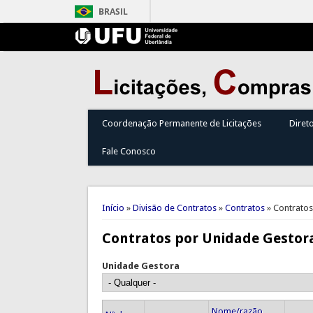
BRASIL
Coordenação Permanente de Licitações
Diret
Fale Conosco
Você está aqui
Início
»
Divisão de Contratos
»
Contratos
» Contratos
Contratos por Unidade Gestor
Unidade Gestora
Nome/razão