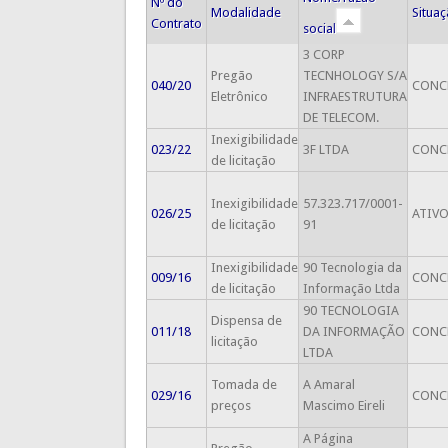
Nº do
Modalidade
Situa
Contrato
social
3 CORP
Pregão
TECNHOLOGY S/A
040/20
CONC
Eletrônico
INFRAESTRUTURA
DE TELECOM​.
Inexigibilidade
023/22
3F LTDA
CONC
de licitação
Inexigibilidade
57.323.717/0001-
026/25
ATIV
de licitação
91
Inexigibilidade
90 Tecnologia da
009/16
CONC
de licitação
Informação Ltda
90 TECNOLOGIA
Dispensa de
011/18
DA INFORMAÇÃO
CONC
licitação
LTDA
Tomada de
A Amaral
029/16
CONC
preços
Mascimo Eireli
A Página