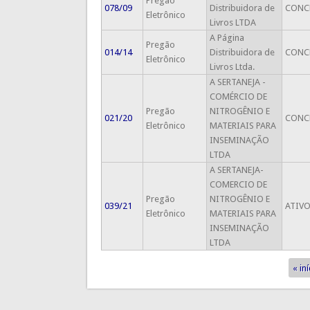
Pregão
078/09
Distribuidora de
CONC
Eletrônico
Livros LTDA
A Página
Pregão
014/14
Distribuidora de
CONC
Eletrônico
Livros Ltda.
A SERTANEJA -
COMÉRCIO DE
Pregão
NITROGÊNIO E
021/20
CONC
Eletrônico
MATERIAIS PARA
INSEMINAÇÃO
LTDA
A SERTANEJA-
COMERCIO DE
Pregão
NITROGÊNIO E
039/21
ATIV
Eletrônico
MATERIAIS PARA
INSEMINAÇÃO
LTDA
« iní
Páginas