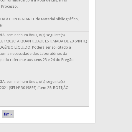
 em conformidade com a Nota de Empenho
 Processo.
ADA à CONTRATANTE de Material bibliográfico,
al
, sem nenhum ônus, o(s) seguinte(s)
 nº 031/2020: A QUANTIDADE ESTIMADA DE 20 (VINTE)
ÊNIO LÍQUIDO. Poderá ser solicitado à
com a necessidade dos Laboratórios da
uido referente aos itens 23 e 24 do Pregão
, sem nenhum ônus, o(s) seguinte(s)
021 (SEI Nº 3019859): Item 25: BOTIJÃO
fim »