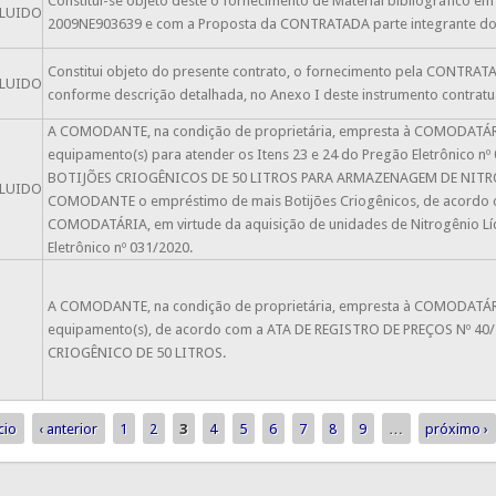
Constitui-se objeto deste o fornecimento de Material bibliográfico
LUIDO
2009NE903639 e com a Proposta da CONTRATADA parte integrante do
Constitui objeto do presente contrato, o fornecimento pela CONTRAT
LUIDO
conforme descrição detalhada, no Anexo I deste instrumento contratu
A COMODANTE, na condição de proprietária, empresta à COMODATÁRIA
equipamento(s) para atender os Itens 23 e 24 do Pregão Eletrônico
BOTIJÕES CRIOGÊNICOS DE 50 LITROS PARA ARMAZENAGEM DE NITROG
LUIDO
COMODANTE o empréstimo de mais Botijões Criogênicos, de acordo 
COMODATÁRIA, em virtude da aquisição de unidades de Nitrogênio Líq
Eletrônico nº 031/2020.
A COMODANTE, na condição de proprietária, empresta à COMODATÁRIA
O
equipamento(s), de acordo com a ATA DE REGISTRO DE PREÇOS Nº 40/2
CRIOGÊNICO DE 50 LITROS.
cio
‹ anterior
1
2
3
4
5
6
7
8
9
…
próximo ›