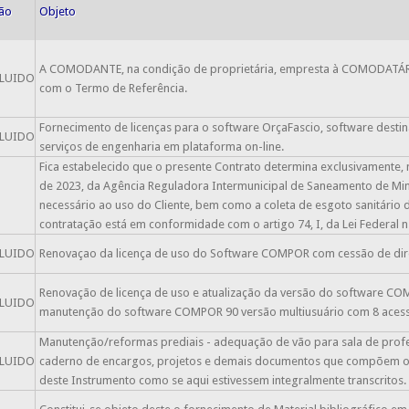
ção
Objeto
A COMODANTE, na condição de proprietária, empresta à COMODATÁRI
LUIDO
com o Termo de Referência.
Fornecimento de licenças para o software OrçaFascio, software dest
LUIDO
serviços de engenharia em plataforma on-line.
Fica estabelecido que o presente Contrato determina exclusivamente,
de 2023, da Agência Reguladora Intermunicipal de Saneamento de Mi
O
necessário ao uso do Cliente, bem como a coleta de esgoto sanitário d
contratação está em conformidade com o artigo 74, I, da Lei Federal n
LUIDO
Renovaçao da licença de uso do Software COMPOR com cessão de dire
Renovação de licença de uso e atualização da versão do software COM
LUIDO
manutenção do software COMPOR 90 versão multiusuário com 8 acess
Manutenção/reformas prediais - adequação de vão para sala de prof
LUIDO
caderno de encargos, projetos e demais documentos que compõem o pr
deste Instrumento como se aqui estivessem integralmente transcritos.