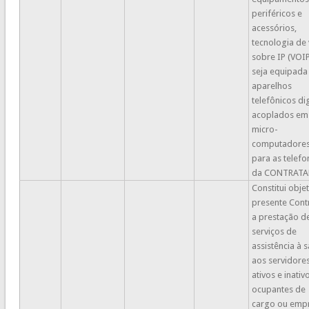
periféricos e
acessórios,
tecnologia de
sobre IP (VOIP
seja equipad
aparelhos
telefônicos dig
acoplados em
micro-
computadore
para as telefo
da CONTRATA
Constitui obje
presente Cont
a prestação d
serviços de
assistência à 
aos servidore
ativos e inativ
ocupantes de
cargo ou emp