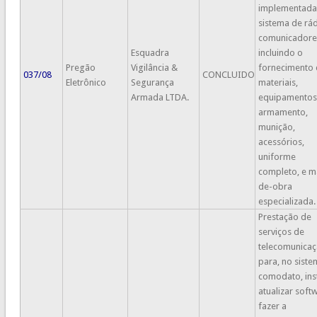
implementad
sistema de rá
comunicadore
Esquadra
incluindo o
Pregão
Vigilância &
fornecimento
037/08
CONCLUIDO
Eletrônico
Segurança
materiais,
Armada LTDA.
equipamentos
armamento,
munição,
acessórios,
uniforme
completo, e m
de-obra
especializada.
Prestação de
serviços de
telecomunica
para, no sist
comodato, inst
atualizar soft
fazer a