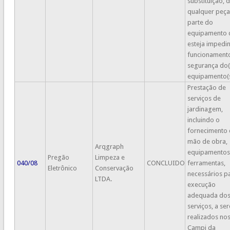
substituição, 
qualquer peça
parte do
equipamento 
esteja impedi
funcionamento
segurança do(
equipamento(s
Prestação de
serviços de
jardinagem,
incluindo o
fornecimento
mão de obra,
Arqgraph
equipamentos
Pregão
Limpeza e
040/08
CONCLUIDO
ferramentas,
Eletrônico
Conservação
necessários p
LTDA.
execução
adequada do
serviços, a se
realizados no
Campi da