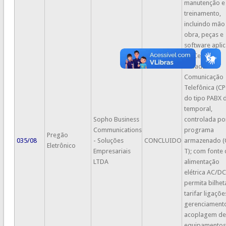
manutenção e
treinamento,
incluindo mão
obra, peças e
software aplic
de Centrais
Privadas de
Comunicação
Telefônica (C
do tipo PABX d
temporal,
Sopho Business
controlada po
Communications
programa
Pregão
035/08
- Soluções
CONCLUIDO
armazenado (
Eletrônico
Empresariais
T); com fonte 
LTDA
alimentação
elétrica AC/DC
permita bilhet
tarifar ligaçõe
gerenciament
acoplagem de
equipamentos