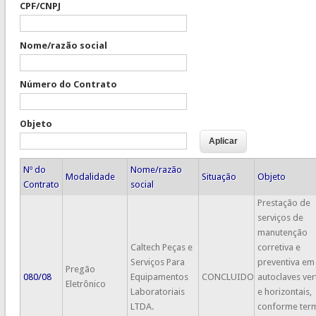
CPF/CNPJ
Nome/razão social
Número do Contrato
Objeto
Nº do
Nome/razão
Modalidade
Situação
Objeto
Contrato
social
Prestação de
serviços de
manutenção
Caltech Peças e
corretiva e
Serviços Para
preventiva em
Pregão
080/08
Equipamentos
CONCLUIDO
autoclaves ver
Eletrônico
Laboratoriais
e horizontais,
LTDA.
conforme ter