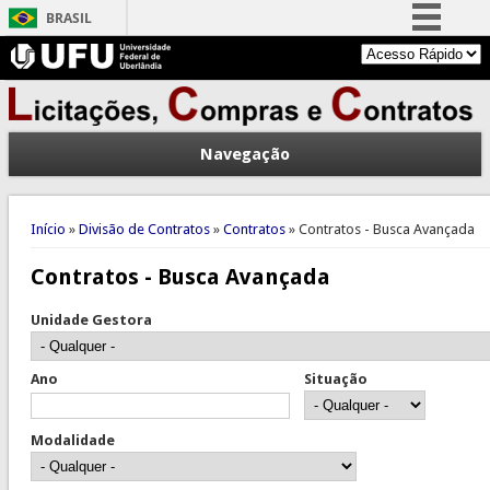
BRASIL
Simplifique!
Comunica BR
Participe
Navegação
Acesso à informação
Legislação
Você está aqui
Canais
Início
»
Divisão de Contratos
»
Contratos
» Contratos - Busca Avançada
Contratos - Busca Avançada
Unidade Gestora
Ano
Situação
Modalidade