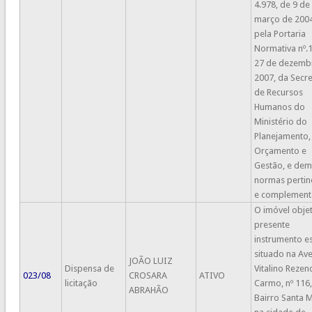
4.978, de 9 de
março de 2004
pela Portaria
Normativa nº.1
27 de dezemb
2007, da Secre
de Recursos
Humanos do
Ministério do
Planejamento,
Orçamento e
Gestão, e dem
normas pertin
e complement
O imóvel obje
presente
instrumento e
situado na Av
JOÃO LUIZ
Dispensa de
Vitalino Reze
023/08
CROSARA
ATIVO
licitação
Carmo, nº 116,
ABRAHÃO
Bairro Santa M