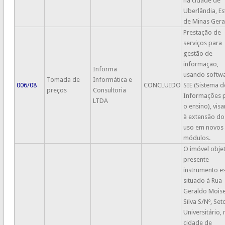
na cidade de
Uberlândia, E
de Minas Gerai
Prestação de
serviços para
gestão de
informação,
Informa
usando softw
Tomada de
Informática e
006/08
CONCLUIDO
SIE (Sistema d
preços
Consultoria
Informações 
LTDA
o ensino), vis
à extensão do
uso em novos
módulos.
O imóvel obje
presente
instrumento e
situado à Rua
Geraldo Mois
Silva S/Nº, Set
Universitário, 
cidade de