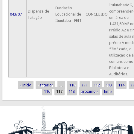
Ituiutaba/MG,
Fundação
Dispensa de
compreenden
043/07
Educacional de
CONCLUIDO
licitação
um área de
Ituiutaba - FEIT
1.431,60 M² n
Prédio A2 e ci
salas de aula 
prédio A med
53M² cada, e
utilização de 
comuns como
Biblioteca e
Auditórios.
« início
‹ anterior
…
110
111
112
113
114
1
Páginas
116
117
118
próximo ›
fim »