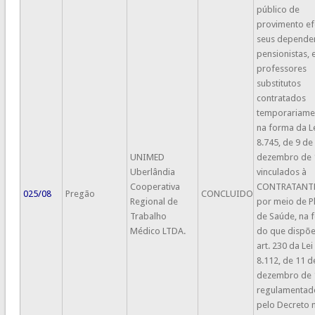
público de
provimento ef
seus dependen
pensionistas, 
professores
substitutos
contratados
temporariame
na forma da Le
8.745, de 9 de
UNIMED
dezembro de 
Uberlândia
vinculados à
Cooperativa
CONTRATANTE
025/08
Pregão
CONCLUIDO
Regional de
por meio de P
Trabalho
de Saúde, na 
Médico LTDA.
do que dispõe
art. 230 da Lei
8.112, de 11 d
dezembro de 
regulamentad
pelo Decreto n