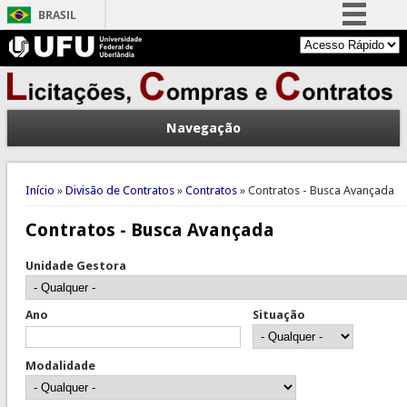
BRASIL
Simplifique!
Comunica BR
Participe
Navegação
Acesso à informação
Legislação
Você está aqui
Canais
Início
»
Divisão de Contratos
»
Contratos
» Contratos - Busca Avançada
Contratos - Busca Avançada
Unidade Gestora
Ano
Situação
Modalidade