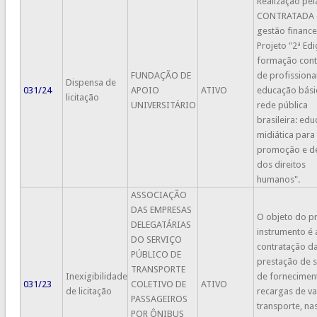
Realização pel
CONTRATADA 
gestão finance
Projeto "2ª Ed
formação cont
FUNDAÇÃO DE
de profissiona
Dispensa de
031/24
APOIO
ATIVO
educação bási
licitação
UNIVERSITÁRIO
rede pública
brasileira: ed
midiática para
promoção e d
dos direitos
humanos".
ASSOCIAÇÃO
DAS EMPRESAS
O objeto do p
DELEGATÁRIAS
instrumento é 
DO SERVIÇO
contratação d
PÚBLICO DE
prestação de s
TRANSPORTE
Inexigibilidade
de fornecimen
031/23
COLETIVO DE
ATIVO
de licitação
recargas de va
PASSAGEIROS
transporte, na
POR ÔNIBUS