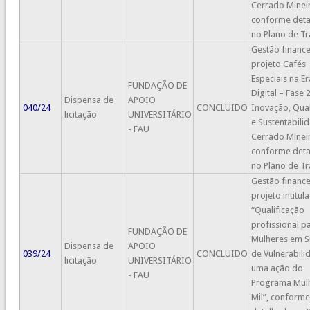
Cerrado Minei
conforme det
no Plano de Tr
Gestão finance
projeto Cafés
Especiais na Er
FUNDAÇÃO DE
Digital – Fase 2
Dispensa de
APOIO
040/24
CONCLUIDO
Inovação, Qua
licitação
UNIVERSITÁRIO
e Sustentabili
- FAU
Cerrado Minei
conforme det
no Plano de Tr
Gestão finance
projeto intitul
“Qualificação
profissional p
FUNDAÇÃO DE
Mulheres em S
Dispensa de
APOIO
039/24
CONCLUIDO
de Vulnerabili
licitação
UNIVERSITÁRIO
uma ação do
- FAU
Programa Mul
Mil”, conforme