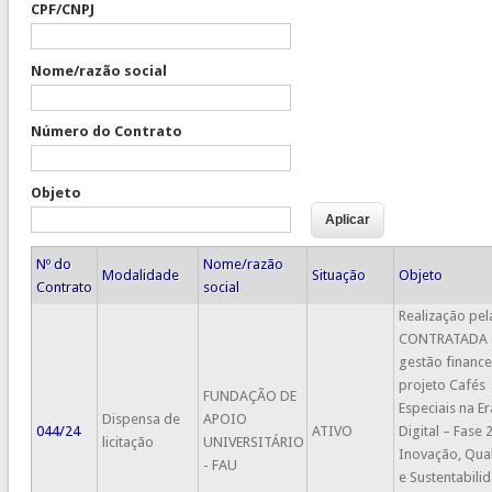
CPF/CNPJ
Nome/razão social
Número do Contrato
Objeto
Nº do
Nome/razão
Modalidade
Situação
Objeto
Contrato
social
Realização pel
CONTRATADA 
gestão finance
projeto Cafés
FUNDAÇÃO DE
Especiais na Er
Dispensa de
APOIO
044/24
ATIVO
Digital – Fase 2
licitação
UNIVERSITÁRIO
Inovação, Qua
- FAU
e Sustentabili