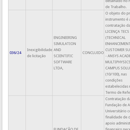
detalhado no 
de Trabalho.
O objeto do p
instrumento é 
contratação d
LICENÇA TECS
ENGINEERING
(TECHNICAL
SIMULATION
ENHANCEMEN
Inexigibilidade
AND
CUSTOMER SU
036/24
CONCLUIDO
de licitação
SCIENTIFIC
- ANSYS ACAD
SOFTWARE
MULTIPHYSIC
LTDA,
CAMPUS SOL
(10/100), nas
condições
estabelecidas 
Termo de Refe
Contratação d
Fundação de 
Universitário 
finalidade de 
apoio administ
FUNDAÇÃO DE
financeiro nec