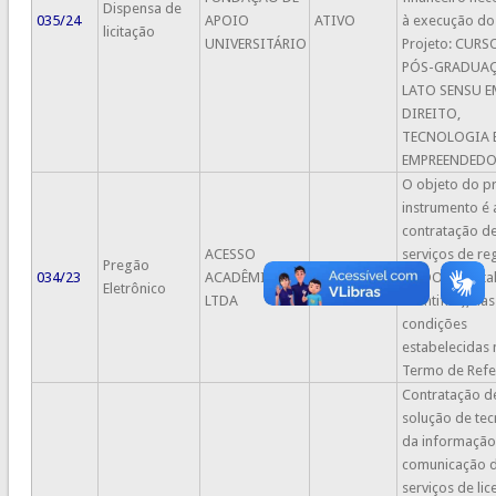
Dispensa de
035/24
APOIO
ATIVO
à execução do
licitação
UNIVERSITÁRIO
Projeto: CURS
PÓS-GRADUA
LATO SENSU E
DIREITO,
TECNOLOGIA 
EMPREENDEDO
O objeto do p
instrumento é 
contratação d
ACESSO
serviços de re
Pregão
034/23
ACADÊMICO
ATIVO
de DOI (Digita
Eletrônico
LTDA
Identifier), nas
condições
estabelecidas 
Termo de Refe
Contratação d
solução de tec
da informação
comunicação 
serviços de lic