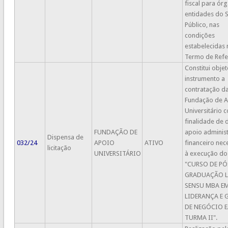
fiscal para ór
entidades do 
Público, nas
condições
estabelecidas 
Termo de Refe
Constitui obje
instrumento a
contratação d
Fundação de 
Universitário 
finalidade de 
FUNDAÇÃO DE
apoio administ
Dispensa de
032/24
APOIO
ATIVO
financeiro nec
licitação
UNIVERSITÁRIO
à execução do
"CURSO DE PÓ
GRADUAÇÃO 
SENSU MBA E
LIDERANÇA E 
DE NEGÓCIO E
TURMA II".