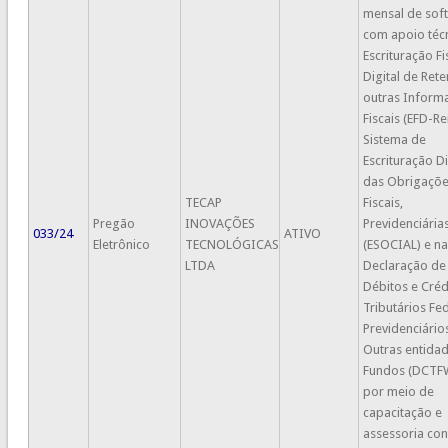
mensal de sof
com apoio téc
Escrituração Fi
Digital de Ret
outras Inform
Fiscais (EFD-Rei
Sistema de
Escrituração Di
das Obrigaçõ
TECAP
Fiscais,
Pregão
INOVAÇÕES
Previdenciária
033/24
ATIVO
Eletrônico
TECNOLÓGICAS
(ESOCIAL) e na
LTDA
Declaração de
Débitos e Créd
Tributários Fe
Previdenciário
Outras entidad
Fundos (DCTF
por meio de
capacitação e
assessoria con