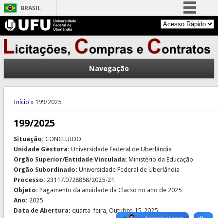
BRASIL
Simplifique!
Comunica BR
Participe
Navegação
Acesso à informação
Legislação
Você está aqui
Canais
Início
» 199/2025
199/2025
Situação:
CONCLUIDO
Unidade Gestora:
Universidade Federal de Uberlândia
Orgão Superior/Entidade Vinculada:
Ministério da Educação
Orgão Subordinado:
Universidade Federal de Uberlândia
Processo:
23117.0728858/2025-21
Objeto:
Pagamento da anuidade da Clacso no ano de 2025
Ano:
2025
Data de Abertura:
quarta-feira, Outubro 15, 2025