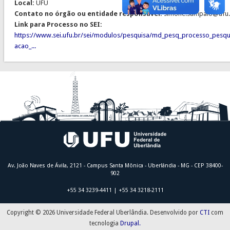
Local:
UFU
Contato no órgão ou entidade responsável:
simone.sampaio@ufu.
Link para Processo no SEI:
https://www.sei.ufu.br/sei/modulos/pesquisa/md_pesq_processo_pesqu
acao_...
Av. João Naves de Ávila, 2121 - Campus Santa Mônica - Uberlândia - MG - CEP 38400-
902
+55 34 3239-4411 | +55 34 3218-2111
Copyright © 2026 Universidade Federal Uberlândia. Desenvolvido por
CTI
com
tecnologia
Drupal.