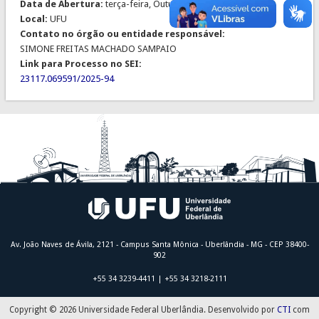
Data de Abertura:
terça-feira, Outubro 7, 2025
Local:
UFU
Contato no órgão ou entidade responsável:
SIMONE FREITAS MACHADO SAMPAIO
Link para Processo no SEI:
23117.069591/2025-94
Av. João Naves de Ávila, 2121 - Campus Santa Mônica - Uberlândia - MG - CEP 38400-
902
+55 34 3239-4411 | +55 34 3218-2111
Copyright © 2026 Universidade Federal Uberlândia. Desenvolvido por
CTI
com