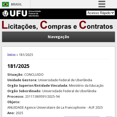
BRASIL
Simplifique!
Comunica BR
Participe
Navegação
Acesso à informação
Legislação
Você está aqui
Canais
Início
» 181/2025
181/2025
Situação:
CONCLUIDO
Unidade Gestora:
Universidade Federal de Uberlândia
Orgão Superior/Entidade Vinculada:
Ministério da Educação
Orgão Subordinado:
Universidade Federal de Uberlândia
Processo:
23117.069591/2025-94
Objeto:
ANUIDADE Agence Universitaire de La Francophonie - AUF 2025
Ano:
2025