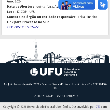
Ano:
2024
Data de Abertura:
quinta-feira, Agosto 8, 2024
Local:
DICOP - UFU
Contato no órgão ou entidade responsável:
Érika Pinheiro
Link para Processo no SEI:
23117.050213/2024-56
Av. João Naves de Ávila, 2121 - Campus Santa Mônica - Uberlândia - MG - CEP 38400-
902
+55 34 3239-4411 | +55 34 3218-2111
Copyright © 2026 Universidade Federal Uberlândia. Desenvolvido por
CTI
com