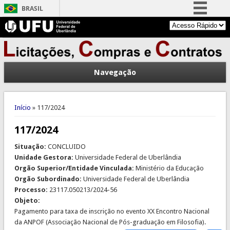
BRASIL
Simplifique!
Comunica BR
Participe
Navegação
Acesso à informação
Legislação
Você está aqui
Canais
Início
» 117/2024
117/2024
Situação:
CONCLUIDO
Unidade Gestora:
Universidade Federal de Uberlândia
Orgão Superior/Entidade Vinculada:
Ministério da Educação
Orgão Subordinado:
Universidade Federal de Uberlândia
Processo:
23117.050213/2024-56
Objeto:
Pagamento para taxa de inscrição no evento XX Encontro Nacional
da ANPOF (Associação Nacional de Pós-graduação em Filosofia).