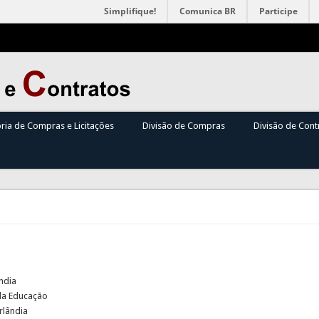
Simplifique!
Comunica BR
Participe
oria de Compras e Licitações
Divisão de Compras
Divisão de Cont
ndia
 da Educação
rlândia