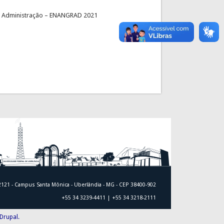
 Administração – ENANGRAD 2021
 2121 - Campus Santa Mônica - Uberlândia - MG - CEP 38400-902
+55 34 3239-4411 | +55 34 3218-2111
Drupal.