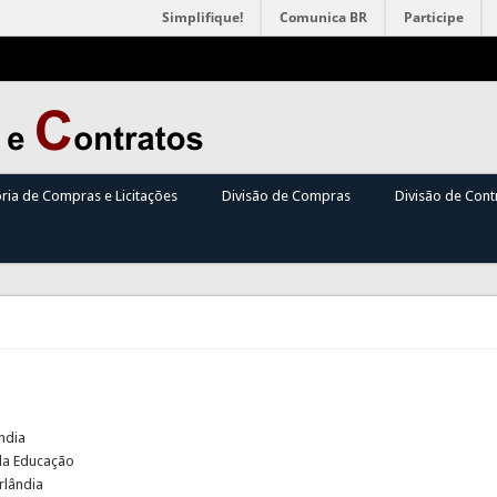
Simplifique!
Comunica BR
Participe
oria de Compras e Licitações
Divisão de Compras
Divisão de Cont
ndia
 da Educação
rlândia