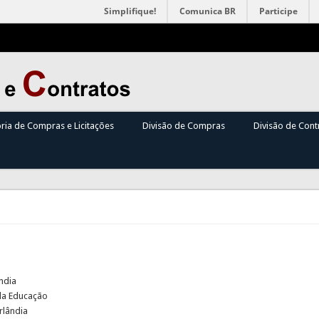
Simplifique!
Comunica BR
Participe
oria de Compras e Licitações
Divisão de Compras
Divisão de Cont
ndia
 da Educação
rlândia