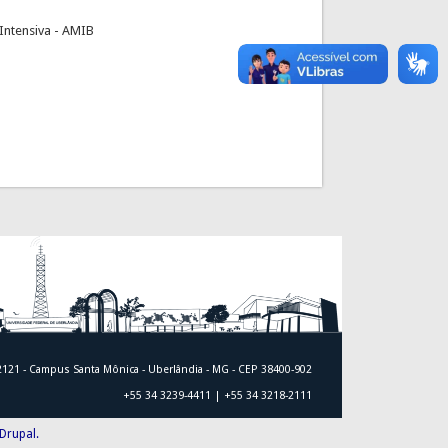
ntensiva - AMIB
 2121 - Campus Santa Mônica - Uberlândia - MG - CEP 38400-902
+55 34 3239-4411 | +55 34 3218-2111
Drupal.