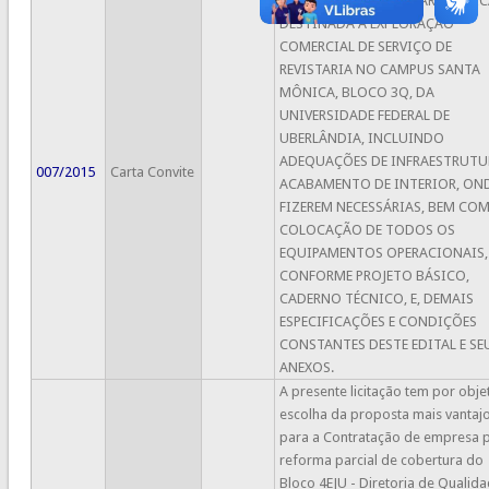
DE USO ONEROSA, DE ÁREA FÍSI
DESTINADA A EXPLORAÇÃO
COMERCIAL DE SERVIÇO DE
REVISTARIA NO CAMPUS SANTA
MÔNICA, BLOCO 3Q, DA
UNIVERSIDADE FEDERAL DE
UBERLÂNDIA, INCLUINDO
ADEQUAÇÕES DE INFRAESTRUTU
007/2015
Carta Convite
ACABAMENTO DE INTERIOR, OND
FIZEREM NECESSÁRIAS, BEM CO
COLOCAÇÃO DE TODOS OS
EQUIPAMENTOS OPERACIONAIS,
CONFORME PROJETO BÁSICO,
CADERNO TÉCNICO, E, DEMAIS
ESPECIFICAÇÕES E CONDIÇÕES
CONSTANTES DESTE EDITAL E SE
ANEXOS.
A presente licitação tem por obje
escolha da proposta mais vantaj
para a Contratação de empresa 
reforma parcial de cobertura do
Bloco 4EJU - Diretoria de Qualid