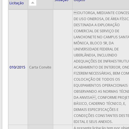
Licitação
OUTORGA, MEDIANTE CONCE
DE USO ONEROSA, DE ÁREA FÍSI
DESTINADA A EXPLORAÇÃO
COMERCIAL DE SERVIÇO DE
LANCHONETE NO CAMPUS SANT
MÔNICA, BLOCO 5R, DA
UNIVERSIDADE FEDERAL DE
UBERLÂNDIA, INCLUINDO
ADEQUAÇÕES DE INFRAESTRUTU
010/2015
Carta Convite
ACABAMENTO DE INTERIOR, OND
FIZEREM NECESSÁRIAS, BEM CO
COLOCAÇÃO DE TODOS OS
EQUIPAMENTOS OPERACIONAIS 
OBSERVANDO AS NORMAS TÉCN
DA ANVISA, CONFORME PROJE
BÁSICO, CADERNO TÉCNICO, E,
DEMAIS ESPECIFICAÇÕES E
CONDIÇÕES CONSTANTES DEST
EDITAL E SEUS ANEXOS.
A presente licitação tem por obje