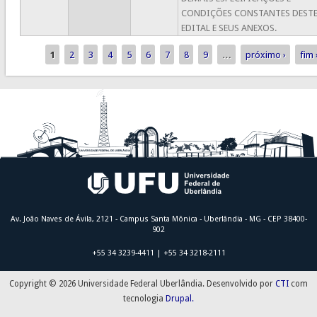
CONDIÇÕES CONSTANTES DEST
EDITAL E SEUS ANEXOS.
1
2
3
4
5
6
7
8
9
…
próximo ›
fim 
Páginas
Av. João Naves de Ávila, 2121 - Campus Santa Mônica - Uberlândia - MG - CEP 38400-
902
+55 34 3239-4411 | +55 34 3218-2111
Copyright © 2026 Universidade Federal Uberlândia. Desenvolvido por
CTI
com
tecnologia
Drupal.