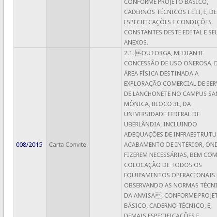
CONFORME PROJETO BÁSICO,
CADERNOS TÉCNICOS I E II, E, D
ESPECIFICAÇÕES E CONDIÇÕES
CONSTANTES DESTE EDITAL E SE
ANEXOS.
2.1. OUTORGA, MEDIANTE
CONCESSÃO DE USO ONEROSA, 
ÁREA FÍSICA DESTINADA A
EXPLORAÇÃO COMERCIAL DE SER
DE LANCHONETE NO CAMPUS SA
MÔNICA, BLOCO 3E, DA
UNIVERSIDADE FEDERAL DE
UBERLÂNDIA, INCLUINDO
ADEQUAÇÕES DE INFRAESTRUTU
008/2015
Carta Convite
ACABAMENTO DE INTERIOR, OND
FIZEREM NECESSÁRIAS, BEM CO
COLOCAÇÃO DE TODOS OS
EQUIPAMENTOS OPERACIONAIS 
OBSERVANDO AS NORMAS TÉCN
DA ANVISA, CONFORME PROJE
BÁSICO, CADERNO TÉCNICO, E,
DEMAIS ESPECIFICAÇÕES E