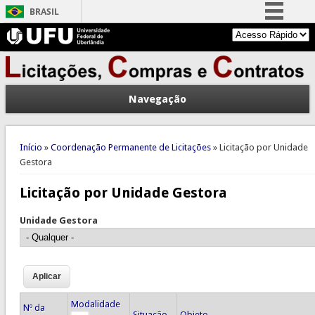
BRASIL
Simplifique!
Comunica BR
Participe
Navegação
Acesso à informação
Legislação
Você está aqui
Canais
Início
»
Coordenação Permanente de Licitações
» Licitação por Unidade
Gestora
Licitação por Unidade Gestora
Unidade Gestora
Modalidade
Nº da
Situação
Objeto