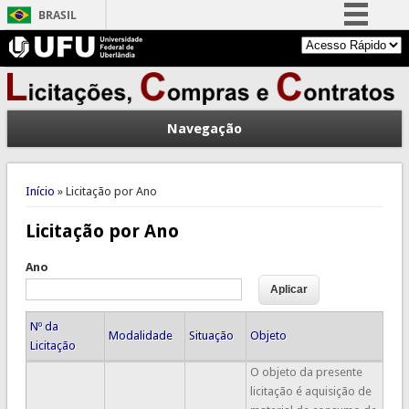
BRASIL
Simplifique!
Comunica BR
Participe
Navegação
Acesso à informação
Legislação
Você está aqui
Canais
Início
» Licitação por Ano
Licitação por Ano
Ano
Nº da
Modalidade
Situação
Objeto
Licitação
O objeto da presente
licitação é aquisição de