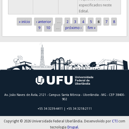
especificados neste
Edital.
« início
‹ anterior
…
2
3
4
5
6
7
8
Páginas
9
10
…
próximo ›
fim »
Av. João Naves de Ávila, 2121 - Campus Santa Mônica - Uberlândia - MG - CEP 38400-
902
+55 34 3239-4411 | +55 34 3218-2111
Copyright © 2026 Universidade Federal Uberlândia. Desenvolvido por
CTI
com
tecnologia
Drupal.