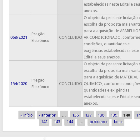
estabelecidas neste Edital e se
anexos.
O objeto da presente licitação 
escolha da proposta mais vant
para a aquisição de APARELHO
Pregão
068/2021
CONCLUIDO
AR CONDICIONADO, conform
Eletrônico
condições, quantidades e
exigências estabelecidas neste
Edital e seus anexos.
O objeto da presente licitação 
escolha da proposta mais vant
para a aquisição de MATERIAL
Pregão
154/2020
CONCLUIDO
QUIMICO, conforme condições
Eletrônico
quantidades e exigências
estabelecidas neste Edital e se
anexos.
« início
‹ anterior
…
136
137
138
139
140
1
Páginas
142
143
144
…
próximo ›
fim »