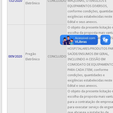
132/2020
CONCLUIDO
MAQUINAS, UTENSILIOS E
Eletrônico
EQUIPAMENTOS DIVERSOS,
conforme condições, quantida
exigências estabelecidas neste
Edital e seus anexos.
O objeto da presente licitação 
escolha da proposta mais vant
para a aquisição de MATERIAIS
MÉDICO-
HOSPITALARES/PRODUTOS PAR
Pregão
SAÚDE/INSUMOS EM GERAL,
009/2020
CONCLUIDO
Eletrônico
INCLUINDO A CESSÃO EM
COMODATO DE EQUIPAMENT
PARA CADA ITEM, conforme
condições, quantidades e
exigências estabelecidas neste
Edital e seus anexos.
O objeto da presente licitação 
escolha da proposta mais vant
para a contratação de empres
para executar serviço de engen
que abrange a instalação de