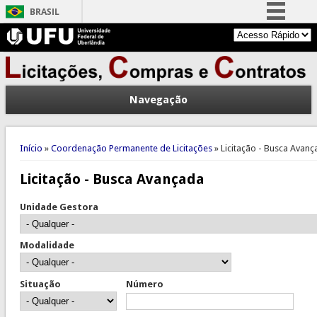
BRASIL
Simplifique!
Comunica BR
Participe
Navegação
Acesso à informação
Legislação
Você está aqui
Canais
Início
»
Coordenação Permanente de Licitações
» Licitação - Busca Avan
Licitação - Busca Avançada
Unidade Gestora
Modalidade
Situação
Número