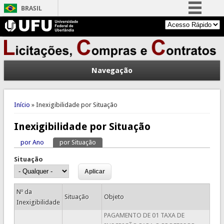
BRASIL
Simplifique!
Comunica BR
Participe
Navegação
Acesso à informação
Legislação
Você está aqui
Canais
Início
» Inexigibilidade por Situação
Inexigibilidade por Situação
por Ano
por Situação
(aba ativa)
Abas primárias
Situação
Nº da
Situação
Objeto
Inexigibilidade
PAGAMENTO DE 01 TAXA DE