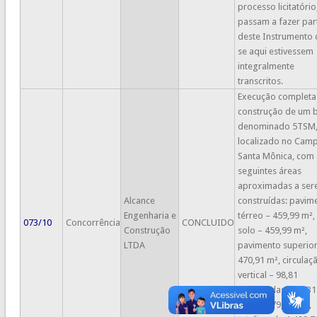
processo licitatório
passam a fazer par
deste Instrumento
se aqui estivessem
integralmente
transcritos.
Execução completa
construção de um 
denominado 5TSM
localizado no Cam
Santa Mônica, com 
seguintes áreas
aproximadas a se
Alcance
construídas: pavim
Engenharia e
térreo – 459,99 m²,
073/10
Concorrência
CONCLUIDO
Construção
solo – 459,99 m²,
LTDA
pavimento superior
470,91 m², circulaç
vertical – 98,81
m²(escadas – 19,31
rampas 79,50 m²),