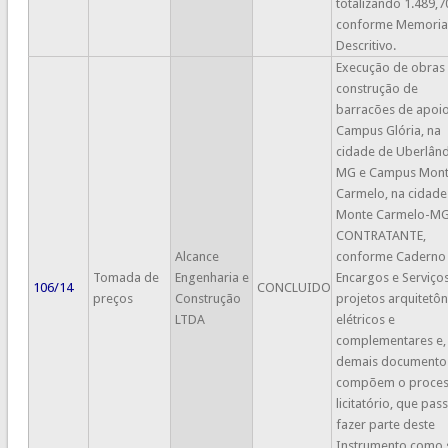
totalizando 1.489,7
conforme Memoria
Descritivo.
Execução de obras
construção de
barracões de apoi
Campus Glória, na
cidade de Uberlând
MG e Campus Mon
Carmelo, na cidade
Monte Carmelo-MG
CONTRATANTE,
Alcance
conforme Caderno
Tomada de
Engenharia e
Encargos e Serviços
106/14
CONCLUIDO
preços
Construção
projetos arquitetôn
LTDA
elétricos e
complementares e,
demais documento
compõem o proce
licitatório, que pas
fazer parte deste
Instrumento como 