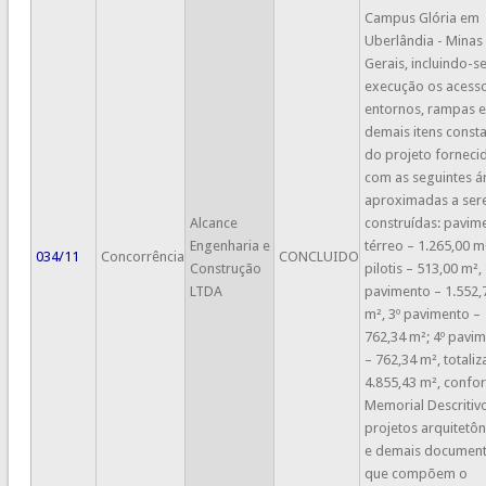
Campus Glória em
Uberlândia - Minas
Gerais, incluindo-s
execução os acesso
entornos, rampas e
demais itens const
do projeto forneci
com as seguintes á
aproximadas a se
Alcance
construídas: pavim
Engenharia e
térreo – 1.265,00 m
034/11
Concorrência
CONCLUIDO
Construção
pilotis – 513,00 m², 
LTDA
pavimento – 1.552,
m², 3º pavimento –
762,34 m²; 4º pavi
– 762,34 m², totali
4.855,43 m², confo
Memorial Descritivo
projetos arquitetôn
e demais documen
que compõem o