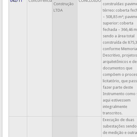
042/11
Concorrência
CONCLUIDO
Construção
construídas: pavim
LTDA
térreo: coberta fe
– 508,85 m²; pavim
superior: coberta
fechada – 366,46 m
sendo a área total
construída de 875,
conforme Memoria
Descritivo, projetos
arquitetônicos e d
documentos que
compõem o proce
licitatório, que pas
fazer parte deste
Instrumento como 
aqui estivessem
integralmente
transcritos.
Execução de duas
subestações send
de medição e outra