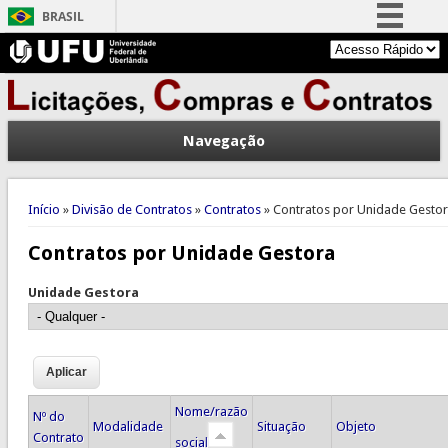
BRASIL
Simplifique!
Comunica BR
Participe
Navegação
Acesso à informação
Legislação
Você está aqui
Canais
Início
»
Divisão de Contratos
»
Contratos
» Contratos por Unidade Gesto
Contratos por Unidade Gestora
Unidade Gestora
Nome/razão
Nº do
Modalidade
Situação
Objeto
Contrato
social