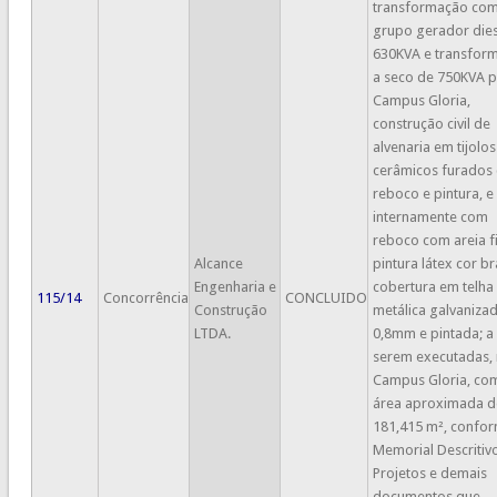
transformação co
grupo gerador dies
630KVA e transfor
a seco de 750KVA 
Campus Gloria,
construção civil de
alvenaria em tijolos
cerâmicos furados
reboco e pintura, e
internamente com
reboco com areia f
Alcance
pintura látex cor br
Engenharia e
cobertura em telha
115/14
Concorrência
CONCLUIDO
Construção
metálica galvaniza
LTDA.
0,8mm e pintada; a
serem executadas,
Campus Gloria, co
área aproximada d
181,415 m², confo
Memorial Descritivo
Projetos e demais
documentos que