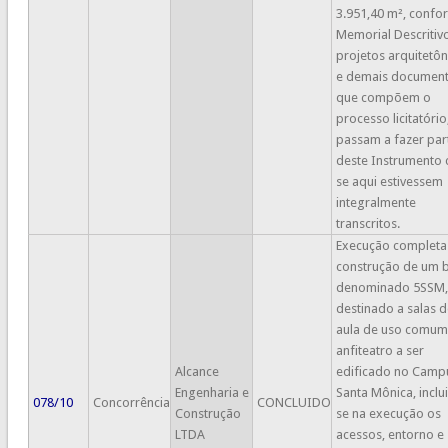
3.951,40 m², confo
Memorial Descritivo
projetos arquitetôn
e demais documen
que compõem o
processo licitatório
passam a fazer par
deste Instrumento
se aqui estivessem
integralmente
transcritos.
Execução completa
construção de um 
denominado 5SSM,
destinado a salas d
aula de uso comum
anfiteatro a ser
Alcance
edificado no Camp
Engenharia e
Santa Mônica, inclu
078/10
Concorrência
CONCLUIDO
Construção
se na execução os
LTDA
acessos, entorno e