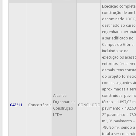
Execução completa
construção de um 
denominado 1DCG
destinado ao curso
engenharia aeronáu
a ser edificado no
Campus do Glória,
incluindo-se na
execução os acesso
entornos, áreas ve
demais itens const
do projeto forneci
com as seguintes á
aproximadas a se
Alcance
construídas: pavim
Engenharia e
térreo – 1.897,03 m
043/11
Concorrência
CONCLUIDO
Construção
pavimento – 492,63
LTDA
2° pavimento – 780
m², 3° pavimento –
780,86 m², sendo a
total a ser construí