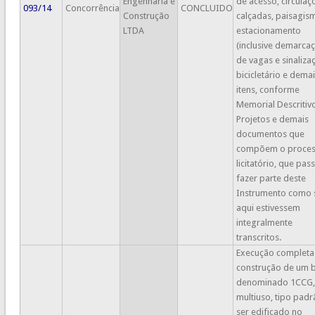
Engenharia e
de acesso, circulaç
093/14
Concorrência
CONCLUIDO
Construção
calçadas, paisagis
LTDA
estacionamento
(inclusive demarca
de vagas e sinaliza
bicicletário e dema
itens, conforme
Memorial Descritivo
Projetos e demais
documentos que
compõem o proce
licitatório, que pas
fazer parte deste
Instrumento como 
aqui estivessem
integralmente
transcritos.
Execução completa
construção de um 
denominado 1CCG,
multiuso, tipo padr
ser edificado no