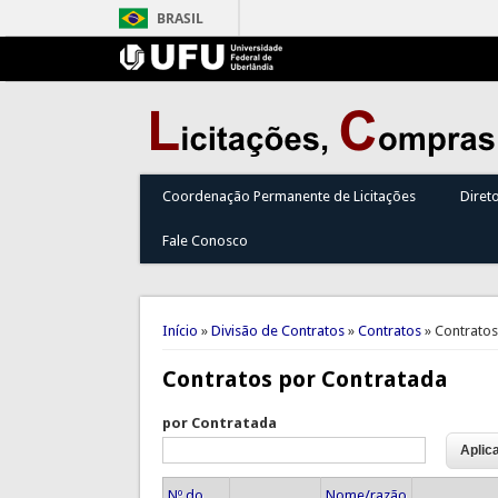
BRASIL
Coordenação Permanente de Licitações
Diret
Fale Conosco
Você está aqui
Início
»
Divisão de Contratos
»
Contratos
» Contratos
Contratos por Contratada
por Contratada
Nº do
Nome/razão