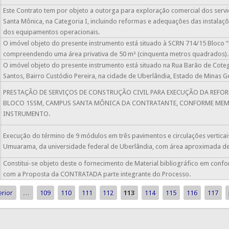
Este Contrato tem por objeto a outorga para exploração comercial dos serv
O
Santa Mônica, na Categoria I, incluindo reformas e adequações das instalaçõ
dos equipamentos operacionais.
O imóvel objeto do presente instrumento está situado à SCRN 714/15 Bloco “D”
O
compreendendo uma área privativa de 50 m² (cinquenta metros quadrados).
O imóvel objeto do presente instrumento está situado na Rua Barão de Coteg
O
Santos, Bairro Custódio Pereira, na cidade de Uberlândia, Estado de Minas 
PRESTAÇÃO DE SERVIÇOS DE CONSTRUÇÃO CIVIL PARA EXECUÇÃO DA REF
O
BLOCO 1SSM, CAMPUS SANTA MÔNICA DA CONTRATANTE, CONFORME MEMOR
INSTRUMENTO.
Execução do término de 9 módulos em três pavimentos e circulações verticai
O
Umuarama, da universidade federal de Uberlândia, com área aproximada de
Constitui-se objeto deste o fornecimento de Material bibliográfico em co
O
com a Proposta da CONTRATADA parte integrante do Processo.
erior
…
109
110
111
112
113
114
115
116
117