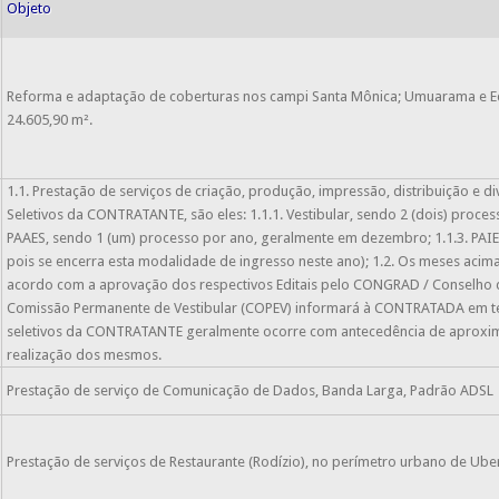
Objeto
Reforma e adaptação de coberturas nos campi Santa Mônica; Umuarama e Ed
O
24.605,90 m².
1.1. Prestação de serviços de criação, produção, impressão, distribuição e 
Seletivos da CONTRATANTE, são eles: 1.1.1. Vestibular, sendo 2 (dois) proce
PAAES, sendo 1 (um) processo por ano, geralmente em dezembro; 1.1.3. PAIE
pois se encerra esta modalidade de ingresso neste ano); 1.2. Os meses acim
O
acordo com a aprovação dos respectivos Editais pelo CONGRAD / Conselh
Comissão Permanente de Vestibular (COPEV) informará à CONTRATADA em tem
seletivos da CONTRATANTE geralmente ocorre com antecedência de aproxima
realização dos mesmos.
O
Prestação de serviço de Comunicação de Dados, Banda Larga, Padrão ADSL
O
Prestação de serviços de Restaurante (Rodízio), no perímetro urbano de Uber