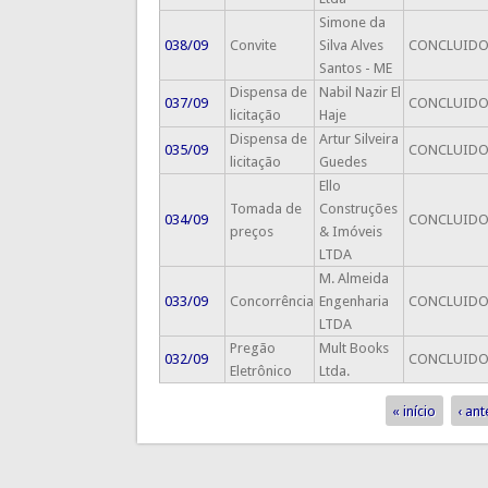
Simone da
038/09
Convite
Silva Alves
CONCLUID
Santos - ME
Dispensa de
Nabil Nazir El
037/09
CONCLUID
licitação
Haje
Dispensa de
Artur Silveira
035/09
CONCLUID
licitação
Guedes
Ello
Tomada de
Construções
034/09
CONCLUID
preços
& Imóveis
LTDA
M. Almeida
033/09
Concorrência
Engenharia
CONCLUID
LTDA
Pregão
Mult Books
032/09
CONCLUID
Eletrônico
Ltda.
« início
‹ ant
Páginas