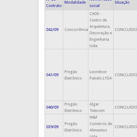
Modalidade
Situação
Contrato
social
CADE -
Centro de
Arquitetura,
042/09
Concorrência
CONCLUID
Decoração e
Engenharia
Ltda.
Pregão
Leondoor
041/09
CONCLUID
Eletrônico
Painéis LTDA
Pregão
Algar
040/09
CONCLUID
Eletrônico
Telecom
W&F
Pregão
Comércio de
039/09
CONCLUID
Eletrônico
Alimentos
Ltda