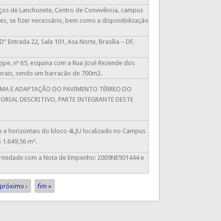
iços de Lanchonete, Centro de Convivência, campus
es, se fizer necessário, bem como a disponibilização
 Entrada 22, Sala 101, Asa Norte, Brasília – DF,
ipe, nº 65, esquina com a Rua José Rezende dos
Gerais, sendo um barracão de 700m2.
ORMA E ADAPTAÇÃO DO PAVIMENTO TÉRREO DO
IAL DESCRITIVO, PARTE INTEGRANTE DESTE
s e horizontais do bloco 4LJU localizado no Campus
 1.649,56 m².
nformidade com a Nota de Empenho: 2009NE901444 e
próximo ›
fim »