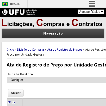
BRASIL
Simplifique!
Comunica BR
Participe
Navegação
Acesso à informação
Legislação
Você está aqui
Canais
Início
»
Divisão de Compras
»
Ata de Registro de Preços
» Ata de Registr
Preço por Unidade Gestora
Ata de Registro de Preço por Unidade Gest
Unidade Gestora
Nº da