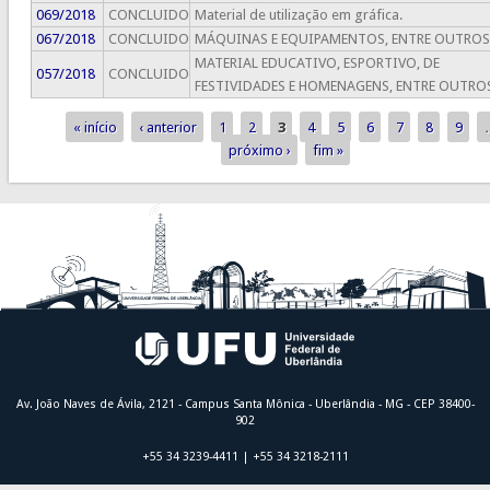
069/2018
CONCLUIDO
Material de utilização em gráfica.
067/2018
CONCLUIDO
MÁQUINAS E EQUIPAMENTOS, ENTRE OUTROS
MATERIAL EDUCATIVO, ESPORTIVO, DE
057/2018
CONCLUIDO
FESTIVIDADES E HOMENAGENS, ENTRE OUTRO
« início
‹ anterior
1
2
3
4
5
6
7
8
9
Páginas
próximo ›
fim »
Av. João Naves de Ávila, 2121 - Campus Santa Mônica - Uberlândia - MG - CEP 38400-
902
+55 34 3239-4411 | +55 34 3218-2111