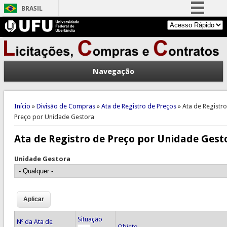
BRASIL
Simplifique!
Comunica BR
Participe
Navegação
Acesso à informação
Legislação
Você está aqui
Canais
Início
»
Divisão de Compras
»
Ata de Registro de Preços
» Ata de Registr
Preço por Unidade Gestora
Ata de Registro de Preço por Unidade Gest
Unidade Gestora
Situação
Nº da Ata de
Objeto