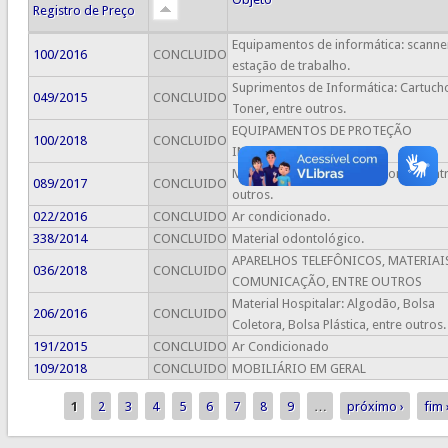
Registro de Preço
Equipamentos de informática: scanne
100/2016
CONCLUIDO
estação de trabalho.
Suprimentos de Informática: Cartuch
049/2015
CONCLUIDO
Toner, entre outros.
EQUIPAMENTOS DE PROTEÇÃO
100/2018
CONCLUIDO
INDIVIDUAL
Materiais químicos, laboratoriais, ent
089/2017
CONCLUIDO
outros.
022/2016
CONCLUIDO
Ar condicionado.
338/2014
CONCLUIDO
Material odontológico.
APARELHOS TELEFÔNICOS, MATERIAI
036/2018
CONCLUIDO
COMUNICAÇÃO, ENTRE OUTROS
Material Hospitalar: Algodão, Bolsa
206/2016
CONCLUIDO
Coletora, Bolsa Plástica, entre outros.
191/2015
CONCLUIDO
Ar Condicionado
109/2018
CONCLUIDO
MOBILIÁRIO EM GERAL
1
2
3
4
5
6
7
8
9
…
próximo ›
fim 
Páginas