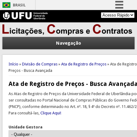
BRASIL
Simplifique!
Comunica BR
Participe
Navegação
Acesso à informação
Legislação
Você está aqui
Canais
Início
»
Divisão de Compras
»
Ata de Registro de Preços
» Ata de Registr
Preços - Busca Avançada
Ata de Registro de Preços - Busca Avançad
As Atas de Registro de Preços da Universidade Federal de Uberlândia p
ser consultadas no Portal Nacional de Compras Públicas do Governo Fed
(PNCP), conforme determinado no Art. nº. 18, § 4º do Decreto nº. 11.462/2
Para consultá-las,
Clique Aqui!
Unidade Gestora