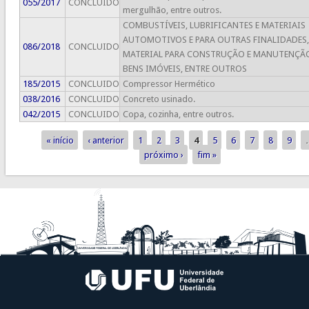
055/2017
CONCLUIDO
mergulhão, entre outros.
COMBUSTÍVEIS, LUBRIFICANTES E MATERIAIS
AUTOMOTIVOS E PARA OUTRAS FINALIDADES,
086/2018
CONCLUIDO
MATERIAL PARA CONSTRUÇÃO E MANUTENÇÃ
BENS IMÓVEIS, ENTRE OUTROS
185/2015
CONCLUIDO
Compressor Hermético
038/2016
CONCLUIDO
Concreto usinado.
042/2015
CONCLUIDO
Copa, cozinha, entre outros.
« início
‹ anterior
1
2
3
4
5
6
7
8
9
Páginas
próximo ›
fim »