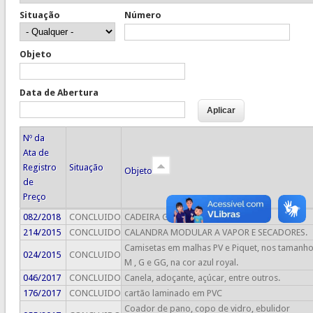
Situação
Número
Objeto
Data de Abertura
Nº da
Ata de
Registro
Situação
Objeto
de
Preço
082/2018
CONCLUIDO
CADEIRA GIRATÓRIA
214/2015
CONCLUIDO
CALANDRA MODULAR A VAPOR E SECADORES.
Camisetas em malhas PV e Piquet, nos tamanho
024/2015
CONCLUIDO
M , G e GG, na cor azul royal.
046/2017
CONCLUIDO
Canela, adoçante, açúcar, entre outros.
176/2017
CONCLUIDO
cartão laminado em PVC
Coador de pano, copo de vidro, ebulidor