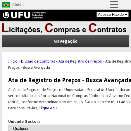
BRASIL
Simplifique!
Comunica BR
Participe
Navegação
Acesso à informação
Legislação
Você está aqui
Canais
Início
»
Divisão de Compras
»
Ata de Registro de Preços
» Ata de Registr
Preços - Busca Avançada
Ata de Registro de Preços - Busca Avançad
As Atas de Registro de Preços da Universidade Federal de Uberlândia p
ser consultadas no Portal Nacional de Compras Públicas do Governo Fed
(PNCP), conforme determinado no Art. nº. 18, § 4º do Decreto nº. 11.462/2
Para consultá-las,
Clique Aqui!
Unidade Gestora