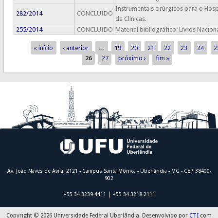
Instrumentais cirúrgicos para o Hosp
282/2014
CONCLUIDO
de Clinicas.
255/2014
CONCLUIDO
Material bibliográfico: Livros Naciona
« início
‹ anterior
…
19
20
21
22
23
24
2
Páginas
26
27
próximo ›
fim »
Av. João Naves de Ávila, 2121 - Campus Santa Mônica - Uberlândia - MG - CEP 38400-
902
+55 34 3239-4411 | +55 34 3218-2111
Copyright © 2026 Universidade Federal Uberlândia. Desenvolvido por
CTI
com