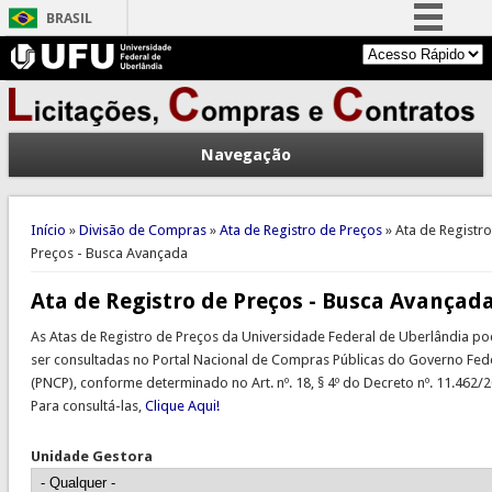
BRASIL
Simplifique!
Comunica BR
Participe
Navegação
Acesso à informação
Legislação
Você está aqui
Canais
Início
»
Divisão de Compras
»
Ata de Registro de Preços
» Ata de Registr
Preços - Busca Avançada
Ata de Registro de Preços - Busca Avançad
As Atas de Registro de Preços da Universidade Federal de Uberlândia p
ser consultadas no Portal Nacional de Compras Públicas do Governo Fed
(PNCP), conforme determinado no Art. nº. 18, § 4º do Decreto nº. 11.462/2
Para consultá-las,
Clique Aqui!
Unidade Gestora