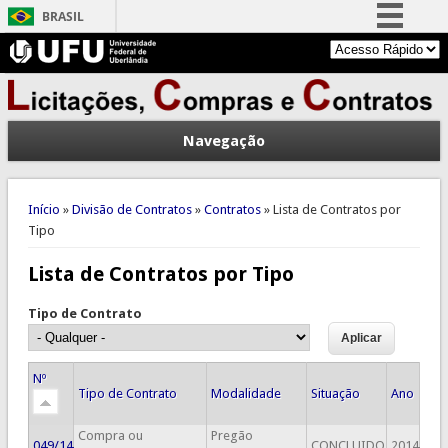
BRASIL
Simplifique!
Comunica BR
Participe
Navegação
Acesso à informação
Legislação
Você está aqui
Canais
Início
»
Divisão de Contratos
»
Contratos
» Lista de Contratos por
Tipo
Lista de Contratos por Tipo
Tipo de Contrato
Nº
Tipo de Contrato
Modalidade
Situação
Ano
Compra ou
Pregão
049/14
CONCLUIDO
2014