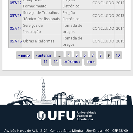
057/12
CONCLUIDO
2012
Fornecimento
Eletrônico
Serviço de Trabalhos
Pregão
057/13
CONCLUIDO
2013
Técnico-Profissionais
Eletrônico
Serviços de
Tomada de
057/14
CONCLUIDO
2014
Instalação
preços
Tomada de
057/18
Obras e Reformas
CONCLUIDO
2019
preços
« início
‹ anterior
…
4
5
6
7
8
9
10
Páginas
11
12
próximo ›
fim »
Av. João Naves de Ávila, 2121 - Campus Santa Mônica - Uberlândia - MG - CEP 38400-