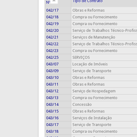
Tipo de Contrato
Nº
042/17
Obras e Reformas
042/18
Compra ou Fornecimento
042/19
Compra ou Fornecimento
042/20
Serviço de Trabalhos Técnico-Profis
042/21
Serviços de Manutenção
042/22
Serviço de Trabalhos Técnico-Profis
042/23
Compra ou Fornecimento
042/25
SERVIÇOS
043/07
Locação de Imóveis
043/09
Serviço de Transporte
043/10
Obras e Reformas
043/11
Obras e Reformas
043/12
Serviço de Hospedagem
043/13
Compra ou Fornecimento
043/14
Concessão
043/15
Obras e Reformas
043/16
Serviços de Instalação
043/17
Serviço de Transporte
043/18
Compra ou Fornecimento