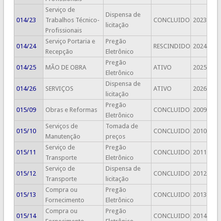
Serviço de
Dispensa de
014/23
Trabalhos Técnico-
CONCLUIDO
2023
licitação
Profissionais
Serviço Portaria e
Pregão
014/24
RESCINDIDO
2024
Recepção
Eletrônico
Pregão
014/25
MÃO DE OBRA
ATIVO
2025
Eletrônico
Dispensa de
014/26
SERVIÇOS
ATIVO
2026
licitação
Pregão
015/09
Obras e Reformas
CONCLUIDO
2009
Eletrônico
Serviços de
Tomada de
015/10
CONCLUIDO
2010
Manutenção
preços
Serviço de
Pregão
015/11
CONCLUIDO
2011
Transporte
Eletrônico
Serviço de
Dispensa de
015/12
CONCLUIDO
2012
Transporte
licitação
Compra ou
Pregão
015/13
CONCLUIDO
2013
Fornecimento
Eletrônico
Compra ou
Pregão
015/14
CONCLUIDO
2014