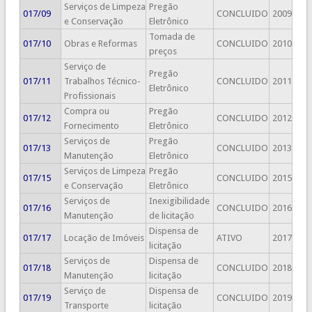
Serviços de Limpeza
Pregão
017/09
CONCLUIDO
2009
e Conservação
Eletrônico
Tomada de
017/10
Obras e Reformas
CONCLUIDO
2010
preços
Serviço de
Pregão
017/11
Trabalhos Técnico-
CONCLUIDO
2011
Eletrônico
Profissionais
Compra ou
Pregão
017/12
CONCLUIDO
2012
Fornecimento
Eletrônico
Serviços de
Pregão
017/13
CONCLUIDO
2013
Manutenção
Eletrônico
Serviços de Limpeza
Pregão
017/15
CONCLUIDO
2015
e Conservação
Eletrônico
Serviços de
Inexigibilidade
017/16
CONCLUIDO
2016
Manutenção
de licitação
Dispensa de
017/17
Locação de Imóveis
ATIVO
2017
licitação
Serviços de
Dispensa de
017/18
CONCLUIDO
2018
Manutenção
licitação
Serviço de
Dispensa de
017/19
CONCLUIDO
2019
Transporte
licitação