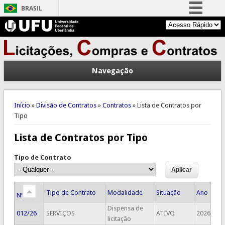
BRASIL
Simplifique!
Comunica BR
Participe
Navegação
Acesso à informação
Legislação
Você está aqui
Canais
Início
»
Divisão de Contratos
»
Contratos
» Lista de Contratos por
Tipo
Lista de Contratos por Tipo
Tipo de Contrato
Tipo de Contrato
Modalidade
Situação
Ano
Nº
Dispensa de
012/26
SERVIÇOS
ATIVO
2026
licitação