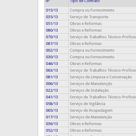
Nº
Tipo de Contrato
015/13
Compra ou Fornecimento
035/13
Serviço de Transporte
051/13
Obras e Reformas
080/13
Obras e Reformas
070/13
Serviço de Trabalhos Técnico-Profissi
087/13
Obras e Reformas
002/13
Compra ou Fornecimento
030/13
Compra ou Fornecimento
046/13
Obras e Reformas
063/13
Serviço de Trabalhos Técnico-Profissi
081/13
Serviços de Limpeza e Conservação
006/13
Serviços de Manutenção
022/13
Serviços de Instalação
041/13
Serviço de Trabalhos Técnico-Profissi
058/13
Serviço de Vigilância
065/13
Serviço de Hospedagem
017/13
Serviços de Manutenção
036/13
Obras e Reformas
052/13
Obras e Reformas