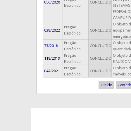
056/2020
CONCLUIDO
Eletrônico
SISTEMAS 
FEDERAL 
CAMPUS DE 
O objeto d
Pregão
038/2022
CONCLUIDO
equipament
Eletrônico
energético
Pregão
O objeto d
73/2018
CONCLUIDO
Eletrônico
quantidade
Pregão
O objeto 
118/2019
CONCLUIDO
Eletrônico
E ÁUDIO VÍ
Pregão
O objeto d
047/2021
CONCLUIDO
Eletrônico
imóveis, c
« início
‹ anteri
Páginas