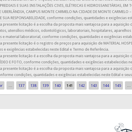
PREDIAIS E SUAS INSTALAÇÕES CIVIS, ELÉTRICAS E HIDROSSANITÁRIAS, EM
DE UBERLÂNDIA, CAMPUS MONTE CARMELO NA CIDADE DE MONTE CARMELO 
SUA RESPONSABILIDADE, conforme condições, quantidades e exigências estab
a presente licitação é a escolha da proposta mais vantajosa para a aquisiçã
os, utensílios médicos, odontológicos, laboratoriais, hospitalares, aparelh
s e material laboratorial, conforme condições, quantidades e exigências estab
a presente licitação é o registro de preços para aquisição de MATERIAL HO
s e exigências estabelecidas neste Edital e Termo de Referência.
da presente licitação é a escolha da proposta mais vantajosa para a aqui
DEO E FOTO, conforme condições, quantidades e exigências estabelecidas nes
a presente licitação é a escolha da proposta mais vantajosa para a aquisiçã
onforme condições, quantidades e exigências estabelecidas neste Edital e seu
or
…
137
138
139
140
141
142
143
144
145
…