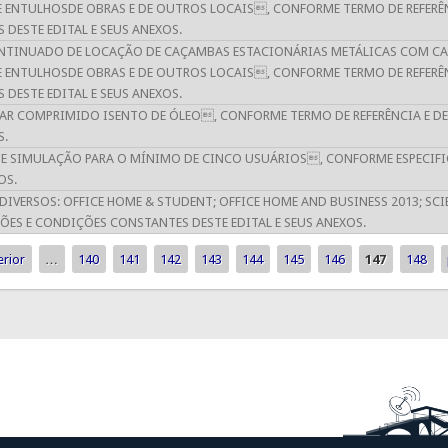
E ENTULHOSDE OBRAS E DE OUTROS LOCAIS, CONFORME TERMO DE REFERÊN
 DESTE EDITAL E SEUS ANEXOS.
NTINUADO DE LOCAÇÃO DE CAÇAMBAS ESTACIONÁRIAS METÁLICAS COM CAP
E ENTULHOSDE OBRAS E DE OUTROS LOCAIS, CONFORME TERMO DE REFERÊN
 DESTE EDITAL E SEUS ANEXOS.
 AR COMPRIMIDO ISENTO DE ÓLEO, CONFORME TERMO DE REFERÊNCIA E D
S.
E SIMULAÇÃO PARA O MÍNIMO DE CINCO USUÁRIOS, CONFORME ESPECIFI
OS.
DIVERSOS: OFFICE HOME & STUDENT; OFFICE HOME AND BUSINESS 2013; SC
ÇÕES E CONDIÇÕES CONSTANTES DESTE EDITAL E SEUS ANEXOS.
erior
…
140
141
142
143
144
145
146
147
148