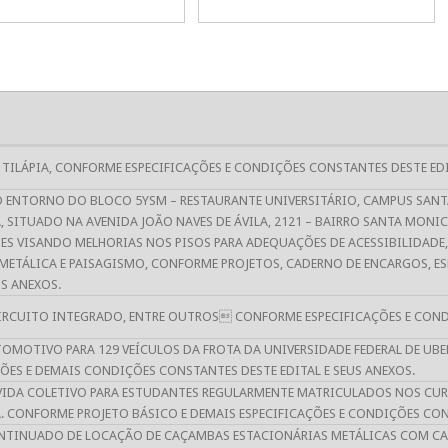
 TILÁPIA, CONFORME ESPECIFICAÇÕES E CONDIÇÕES CONSTANTES DESTE EDI
 ENTORNO DO BLOCO 5YSM – RESTAURANTE UNIVERSITÁRIO, CAMPUS SANT
, SITUADO NA AVENIDA JOÃO NAVES DE ÁVILA, 2121 – BAIRRO SANTA MONIC
ES VISANDO MELHORIAS NOS PISOS PARA ADEQUAÇÕES DE ACESSIBILIDADE
METÁLICA E PAISAGISMO, CONFORME PROJETOS, CADERNO DE ENCARGOS, E
US ANEXOS.
CIRCUITO INTEGRADO, ENTRE OUTROS CONFORME ESPECIFICAÇÕES E CONDI
OMOTIVO PARA 129 VEÍCULOS DA FROTA DA UNIVERSIDADE FEDERAL DE UB
ÇÕES E DEMAIS CONDIÇÕES CONSTANTES DESTE EDITAL E SEUS ANEXOS.
VIDA COLETIVO PARA ESTUDANTES REGULARMENTE MATRICULADOS NOS CUR
. CONFORME PROJETO BÁSICO E DEMAIS ESPECIFICAÇÕES E CONDIÇÕES CONS
NTINUADO DE LOCAÇÃO DE CAÇAMBAS ESTACIONÁRIAS METÁLICAS COM CAP