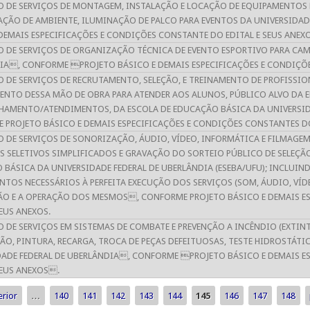
O DE SERVIÇOS DE MONTAGEM, INSTALAÇÃO E LOCAÇÃO DE EQUIPAMENTOS D
AÇÃO DE AMBIENTE, ILUMINAÇÃO DE PALCO PARA EVENTOS DA UNIVERSIDAD
DEMAIS ESPECIFICAÇÕES E CONDIÇÕES CONSTANTE DO EDITAL E SEUS ANEXO
O DE SERVIÇOS DE ORGANIZAÇÃO TÉCNICA DE EVENTO ESPORTIVO PARA CAM
IA, CONFORME PROJETO BÁSICO E DEMAIS ESPECIFICAÇÕES E CONDIÇÕE
 DE SERVIÇOS DE RECRUTAMENTO, SELEÇÃO, E TREINAMENTO DE PROFISSIO
ENTO DESSA MÃO DE OBRA PARA ATENDER AOS ALUNOS, PÚBLICO ALVO DA 
AMENTO/ATENDIMENTOS, DA ESCOLA DE EDUCAÇÃO BÁSICA DA UNIVERSIDAD
PROJETO BÁSICO E DEMAIS ESPECIFICAÇÕES E CONDIÇÕES CONSTANTES DO
 DE SERVIÇOS DE SONORIZAÇÃO, ÁUDIO, VÍDEO, INFORMÁTICA E FILMAGEM
S SELETIVOS SIMPLIFICADOS E GRAVAÇÃO DO SORTEIO PÚBLICO DE SELEÇÃ
BÁSICA DA UNIVERSIDADE FEDERAL DE UBERLÂNDIA (ESEBA/UFU); INCLUI
TOS NECESSÁRIOS À PERFEITA EXECUÇÃO DOS SERVIÇOS (SOM, ÁUDIO, VÍDE
ÃO E A OPERAÇÃO DOS MESMOS, CONFORME PROJETO BÁSICO E DEMAIS ES
SEUS ANEXOS.
O DE SERVIÇOS EM SISTEMAS DE COMBATE E PREVENÇÃO A INCÊNDIO (EXTI
ÃO, PINTURA, RECARGA, TROCA DE PEÇAS DEFEITUOSAS, TESTE HIDROSTÁTIC
DADE FEDERAL DE UBERLÂNDIA, CONFORME PROJETO BÁSICO E DEMAIS E
SEUS ANEXOS.
erior
…
140
141
142
143
144
145
146
147
148