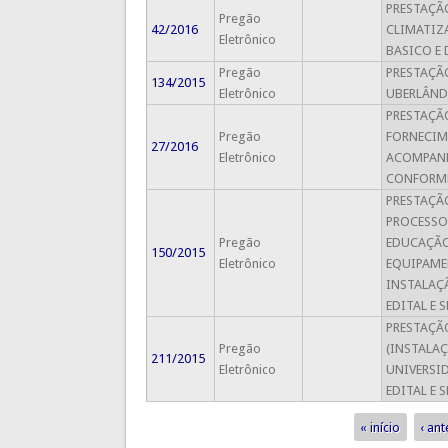
PRESTAÇÃ
Pregão
42/2016
CLIMATIZ
Eletrônico
BASICO E 
Pregão
PRESTAÇÃ
134/2015
Eletrônico
UBERLÂND
PRESTAÇÃO
Pregão
FORNECIM
27/2016
Eletrônico
ACOMPANH
CONFORME 
PRESTAÇÃO
PROCESSO
Pregão
EDUCAÇÃO 
150/2015
Eletrônico
EQUIPAMEN
INSTALAÇ
EDITAL E 
PRESTAÇÃ
Pregão
(INSTALAÇ
211/2015
Eletrônico
UNIVERSI
EDITAL E 
« início
‹ ant
Páginas