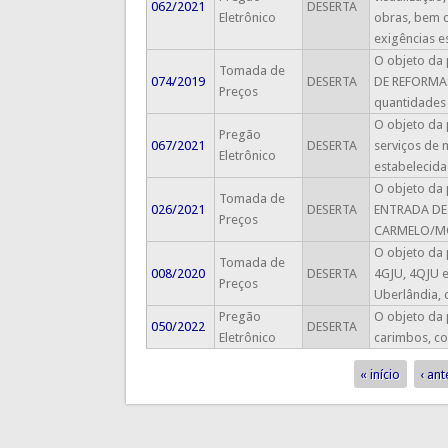
062/2021
DESERTA
Eletrônico
obras, bem c
exigências e
O objeto da
Tomada de
074/2019
DESERTA
DE REFORMA
Preços
quantidades 
O objeto da 
Pregão
067/2021
DESERTA
serviços de 
Eletrônico
estabelecida
O objeto da
Tomada de
026/2021
DESERTA
ENTRADA DE
Preços
CARMELO/MG, 
O objeto da 
Tomada de
008/2020
DESERTA
4GJU, 4QJU 
Preços
Uberlândia, 
Pregão
O objeto da 
050/2022
DESERTA
Eletrônico
carimbos, co
« início
‹ ant
Páginas