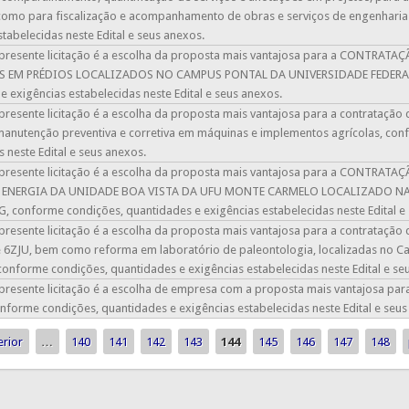
omo para fiscalização e acompanhamento de obras e serviços de engenharia 
stabelecidas neste Edital e seus anexos.
 presente licitação é a escolha da proposta mais vantajosa para a CONTR
S EM PRÉDIOS LOCALIZADOS NO CAMPUS PONTAL DA UNIVERSIDADE FEDERAL 
e exigências estabelecidas neste Edital e seus anexos.
presente licitação é a escolha da proposta mais vantajosa para a contrataçã
manutenção preventiva e corretiva em máquinas e implementos agrícolas, con
s neste Edital e seus anexos.
 presente licitação é a escolha da proposta mais vantajosa para a CONTR
 ENERGIA DA UNIDADE BOA VISTA DA UFU MONTE CARMELO LOCALIZADO NA 
conforme condições, quantidades e exigências estabelecidas neste Edital e
presente licitação é a escolha da proposta mais vantajosa para a contrataçã
e 6ZJU, bem como reforma em laboratório de paleontologia, localizadas no 
conforme condições, quantidades e exigências estabelecidas neste Edital e se
presente licitação é a escolha de empresa com a proposta mais vantajosa par
nforme condições, quantidades e exigências estabelecidas neste Edital e seus
erior
…
140
141
142
143
144
145
146
147
148