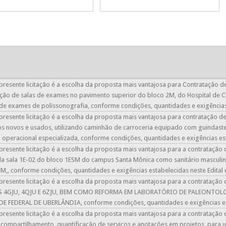
presente licitação é a escolha da proposta mais vantajosa para Contratação
ção de salas de exames no pavimento superior do bloco 2M, do Hospital de Cl
 de exames de polissonografia, conforme condições, quantidades e exigências 
presente licitação é a escolha da proposta mais vantajosa para contratação de
 novos e usados, utilizando caminhão de carroceria equipado com guindast
operacional especializada, conforme condições, quantidades e exigências est
presente licitação é a escolha da proposta mais vantajosa para a contrataçã
a sala 1E-02 do bloco 1ESM do campus Santa Mônica como sanitário masculi
M,, conforme condições, quantidades e exigências estabelecidas neste Edital 
presente licitação é a escolha da proposta mais vantajosa para a contrata
 4GJU, 4QJU E 6ZJU, BEM COMO REFORMA EM LABORATÓRIO DE PALEONTO
 FEDERAL DE UBERLÂNDIA, conforme condições, quantidades e exigências esta
presente licitação é a escolha da proposta mais vantajosa para a contratação
, compartilhamento, quantificação de serviços e anotações em projetos, par