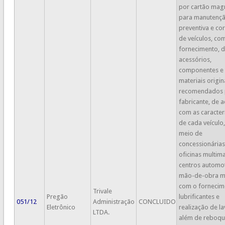
por cartão mag
para manutenç
preventiva e cor
de veículos, co
fornecimento, d
acessórios,
componentes e
materiais origin
recomendados 
fabricante, de 
com as caracterí
de cada veículo
meio de
concessionárias
oficinas multim
centros automot
mão-de-obra m
com o fornecim
Trivale
Pregão
lubrificantes e
051/12
Administração
CONCLUIDO
Eletrônico
realização de l
LTDA.
além de reboqu