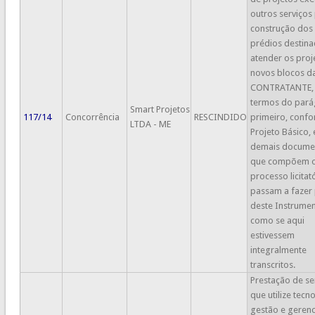
outros serviços
construção dos
prédios destina
atender os proj
novos blocos d
CONTRATANTE,
termos do pará
Smart Projetos
117/14
Concorrência
RESCINDIDO
primeiro, conf
LTDA - ME
Projeto Básico, 
demais docume
que compõem 
processo licitat
passam a fazer 
deste Instrume
como se aqui
estivessem
integralmente
transcritos.
Prestação de se
que utilize tecn
gestão e geren