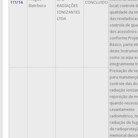
111/14
CONCLUIDO
Eletrônico
RADIAÇÕES
local; controle 
IONIZANTES
qualidade da i
LTDA
das reveladoras
controle de qua
dos acessórios 
conforme Proje
Básico, parte in
deste Instrume
como se aqui es
integralmente tr
Prestação de se
para manutenç
controle das do
radiação ioniza
reposição de mo
quando necessá
Levantamento
radiométrico, t
radiação de fug
de radioproteç
memorial descri