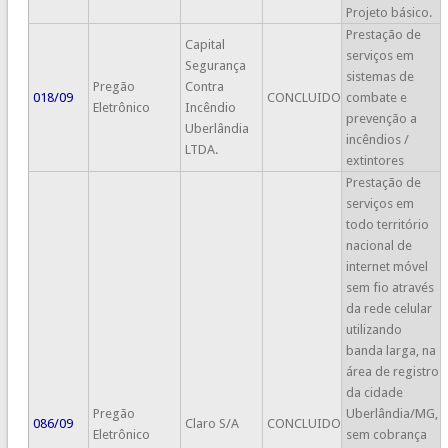
Projeto básico.
Prestação de
Capital
serviços em
Segurança
sistemas de
Pregão
Contra
018/09
CONCLUIDO
combate e
Eletrônico
Incêndio
prevenção a
Uberlândia
incêndios /
LTDA.
extintores
Prestação de
serviços em
todo território
nacional de
internet móvel
sem fio através
da rede celular
utilizando
banda larga, na
área de registro
da cidade
Pregão
Uberlândia/MG,
086/09
Claro S/A
CONCLUIDO
Eletrônico
sem cobrança