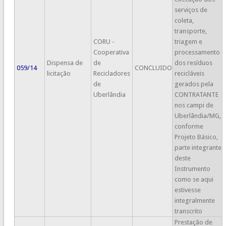
serviços de
coleta,
transporte,
CORU -
triagem e
Cooperativa
processamento
Dispensa de
de
dos resíduos
059/14
CONCLUIDO
licitação
Recicladores
recicláveis
de
gerados pela
Uberlândia
CONTRATANTE
nos campi de
Uberlândia/MG,
conforme
Projeto Básico,
parte integrante
deste
Instrumento
como se aqui
estivesse
integralmente
transcrito
Prestação de