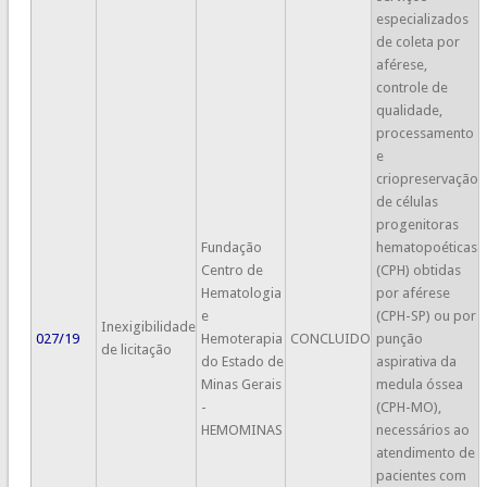
especializados
de coleta por
aférese,
controle de
qualidade,
processamento
e
criopreservação
de células
progenitoras
Fundação
hematopoéticas
Centro de
(CPH) obtidas
Hematologia
por aférese
e
(CPH-SP) ou por
Inexigibilidade
027/19
Hemoterapia
CONCLUIDO
punção
de licitação
do Estado de
aspirativa da
Minas Gerais
medula óssea
-
(CPH-MO),
HEMOMINAS
necessários ao
atendimento de
pacientes com