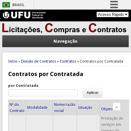
BRASIL
Simplifique!
Comunica BR
Participe
Navegação
Acesso à informação
Legislação
Você está aqui
Canais
Início
»
Divisão de Contratos
»
Contratos
» Contratos por Contratada
Contratos por Contratada
por Contratada
Nº do
Nome/razão
Modalidade
Situação
Objeto
Contrato
social
Prestação de
serviços em
sistema de