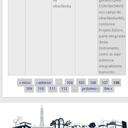
de
gerados pela
Uberlândia
CONTRATANTE
nos campi de
Uberlândia/MG,
conforme
Projeto Básico,
parte integrante
deste
Instrumento
como se aqui
estivesse
integralmente
transcrito.
« início
‹ anterior
…
104
105
106
107
108
Páginas
109
110
111
112
…
próximo ›
fim »