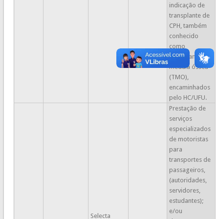
indicação de
transplante de
CPH, também
conhecido
como
transplante de
medula óssea
(TMO),
encaminhados
pelo HC/UFU.
Prestação de
serviços
especializados
de motoristas
para
transportes de
passageiros,
(autoridades,
servidores,
estudantes);
e/ou
Selecta