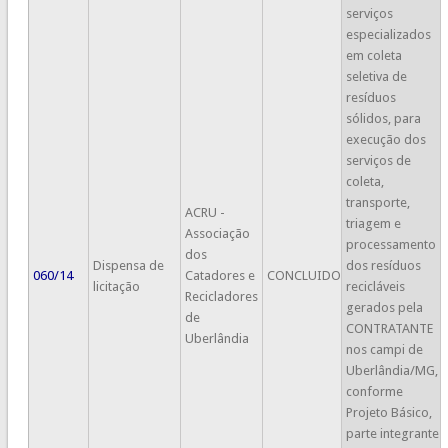
serviços
especializados
em coleta
seletiva de
resíduos
sólidos, para
execução dos
serviços de
coleta,
transporte,
ACRU -
triagem e
Associação
processamento
dos
Dispensa de
dos resíduos
060/14
Catadores e
CONCLUIDO
licitação
recicláveis
Recicladores
gerados pela
de
CONTRATANTE
Uberlândia
nos campi de
Uberlândia/MG,
conforme
Projeto Básico,
parte integrante