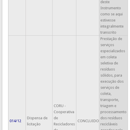
deste
Instrumento
como se aqui
estivesse
integralmente
transcrito
Prestação de
serviços
especializados
em coleta
seletiva de
resíduos
sólidos, para
execução dos
serviços de
coleta,
transporte,
CORU -
triagem e
Cooperativa
processamento
Dispensa de
de
dos resíduos
014/12
CONCLUIDO
licitação
Recicladores
recicláveis