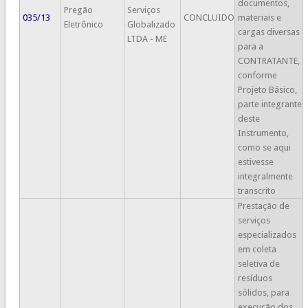
documentos,
Pregão
Serviços
035/13
CONCLUIDO
materiais e
Eletrônico
Globalizado
cargas diversas
LTDA - ME
para a
CONTRATANTE,
conforme
Projeto Básico,
parte integrante
deste
Instrumento,
como se aqui
estivesse
integralmente
transcrito
Prestação de
serviços
especializados
em coleta
seletiva de
resíduos
sólidos, para
execução dos