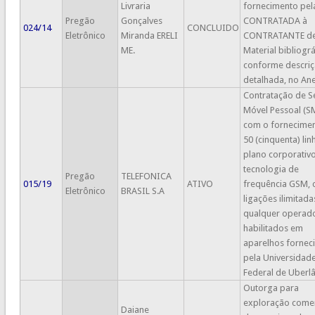
Livraria
fornecimento pel
Pregão
Gonçalves
CONTRATADA à
024/14
CONCLUIDO
Eletrônico
Miranda ERELI
CONTRATANTE d
ME.
Material bibliográ
conforme descri
detalhada, no An
Contratação de S
Móvel Pessoal (S
com o fornecime
50 (cinquenta) lin
plano corporativo
tecnologia de
Pregão
TELEFONICA
015/19
ATIVO
frequência GSM,
Eletrônico
BRASIL S.A
ligações ilimitada
qualquer operado
habilitados em
aparelhos fornec
pela Universidad
Federal de Uberlâ
Outorga para
exploração comer
Daiane