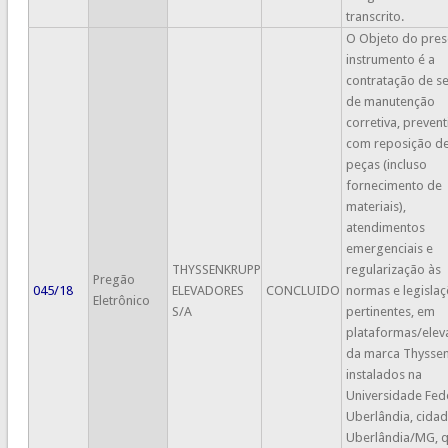
transcrito.
O Objeto do pres
instrumento é a
contratação de se
de manutenção
corretiva, prevent
com reposição d
peças (incluso
fornecimento de
materiais),
atendimentos
emergenciais e
THYSSENKRUPP
regularização às
Pregão
045/18
ELEVADORES
CONCLUIDO
normas e legisla
Eletrônico
S/A
pertinentes, em
plataformas/elev
da marca Thysse
instalados na
Universidade Fed
Uberlândia, cida
Uberlândia/MG, 