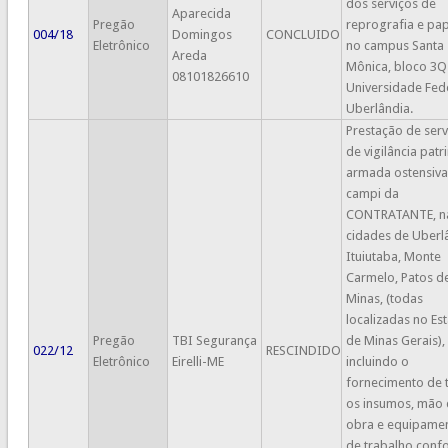
dos serviços de
Aparecida
Pregão
reprografia e pap
004/18
Domingos
CONCLUIDO
Eletrônico
no campus Santa
Areda
Mônica, bloco 3Q
08101826610
Universidade Fed
Uberlândia.
Prestação de serv
de vigilância patr
armada ostensiva
campi da
CONTRATANTE, n
cidades de Uberl
Ituiutaba, Monte
Carmelo, Patos d
Minas, (todas
localizadas no Es
Pregão
TBI Segurança
de Minas Gerais),
022/12
RESCINDIDO
Eletrônico
Eirelli-ME
incluindo o
fornecimento de 
os insumos, mão
obra e equipame
de trabalho,conf