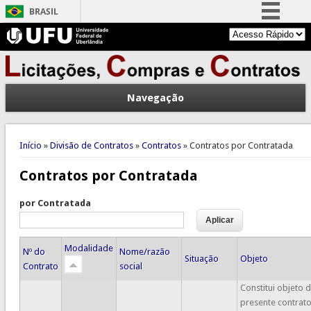
BRASIL
Simplifique!
Comunica BR
Participe
Navegação
Acesso à informação
Legislação
Você está aqui
Canais
Início
»
Divisão de Contratos
»
Contratos
» Contratos por Contratada
Contratos por Contratada
por Contratada
Modalidade
Nº do
Nome/razão
Situação
Objeto
Contrato
social
Constitui objeto 
presente contrato