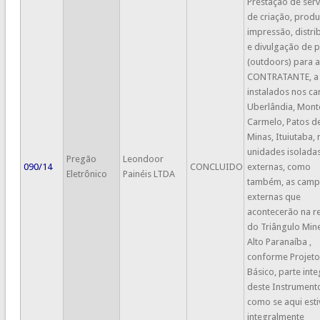
Prestação de serv
de criação, produ
impressão, distri
e divulgação de 
(outdoors) para a
CONTRATANTE, a
instalados nos c
Uberlândia, Mont
Carmelo, Patos d
Minas, Ituiutaba, 
unidades isolada
Pregão
Leondoor
090/14
CONCLUIDO
externas, como
Eletrônico
Painéis LTDA
também, as camp
externas que
acontecerão na r
do Triângulo Mine
Alto Paranaíba ,
conforme Projeto
Básico, parte int
deste Instrument
como se aqui esti
integralmente