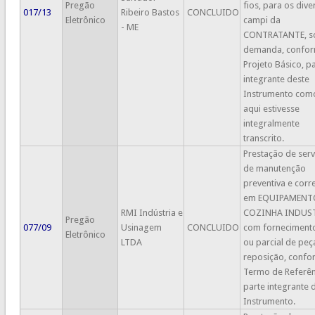
Pregão
fios, para os dive
017/13
Ribeiro Bastos
CONCLUIDO
Eletrônico
campi da
- ME
CONTRATANTE, s
demanda, confo
Projeto Básico, p
integrante deste
Instrumento com
aqui estivesse
integralmente
transcrito.
Prestação de serv
de manutenção
preventiva e corre
em EQUIPAMENT
RMI Indústria e
COZINHA INDUST
Pregão
077/09
Usinagem
CONCLUIDO
com fornecimento
Eletrônico
LTDA
ou parcial de peç
reposição, confo
Termo de Referên
parte integrante 
Instrumento.