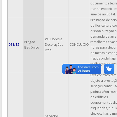
documentos técn
que se encontra
anexos ao Edital.
Prestação de serv
de floricultura co
disponiblização 
demanda de arran
WK Flores e
Pregão
ramalhetes e vas
011/15
Decorações
CONCLUIDO
Eletrônico
flores para deco
Ltda
de mesas e espa
físicos onde haja
realização de eve
da UFU.
Este contrato te
objeto a prestaç
serviços continu
pintura e/ou repi
de edifícios,
equipamentos div
esquadrias, tubul
eletrocalhas e me
Salvador