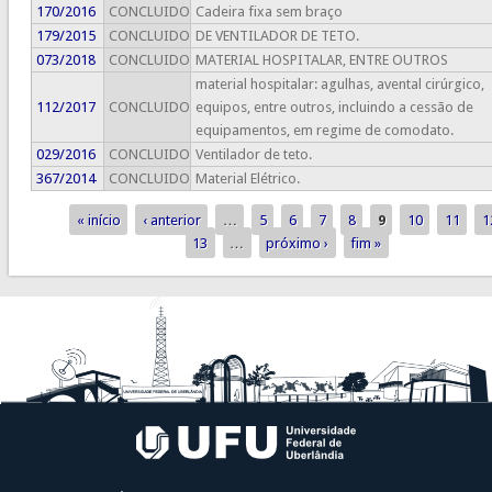
170/2016
CONCLUIDO
Cadeira fixa sem braço
179/2015
CONCLUIDO
DE VENTILADOR DE TETO.
073/2018
CONCLUIDO
MATERIAL HOSPITALAR, ENTRE OUTROS
material hospitalar: agulhas, avental cirúrgico,
112/2017
CONCLUIDO
equipos, entre outros, incluindo a cessão de
equipamentos, em regime de comodato.
029/2016
CONCLUIDO
Ventilador de teto.
367/2014
CONCLUIDO
Material Elétrico.
« início
‹ anterior
…
5
6
7
8
9
10
11
1
Páginas
13
…
próximo ›
fim »