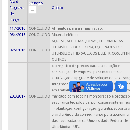
Ata de
Situação
Registro
Objeto
de
Preço
117/2016
CONCLUIDO
Alimentos para animais: ração.
064/2015
CONCLUIDO
Material elétrico
AQUISIÇÃO DE MÁQUINAS, FERRAMENTAS E
UTENSÍLIOS DE OFICINA, EQUIPAMENTOS E
075/2018
CONCLUIDO
UTENSÍLIOS HIDRÁULICOS E ELÉTRICOS, ENTR
OUTROS
é o registro de preços para a aquisição e
contratação de empresa para manutenção,
atualização e upgrade de Solução de Seguran
Integrada e gerenciamento Seguro da Inform
em ambiente corporativo, baseado nas soluçõ
202/2017
CONCLUIDO
mercado com foco na monitoração e proteção
segurança tecnológica, por conseguinte em su
implantação, configuração, garantia, suporte e
transferência de conhecimento para atendime
das necessidades da Universidade Federal de
Uberlândia - UFU