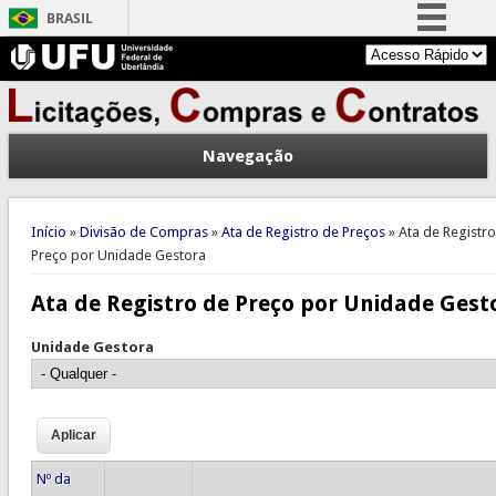
BRASIL
Simplifique!
Comunica BR
Participe
Navegação
Acesso à informação
Legislação
Você está aqui
Canais
Início
»
Divisão de Compras
»
Ata de Registro de Preços
» Ata de Registr
Preço por Unidade Gestora
Ata de Registro de Preço por Unidade Gest
Unidade Gestora
Nº da