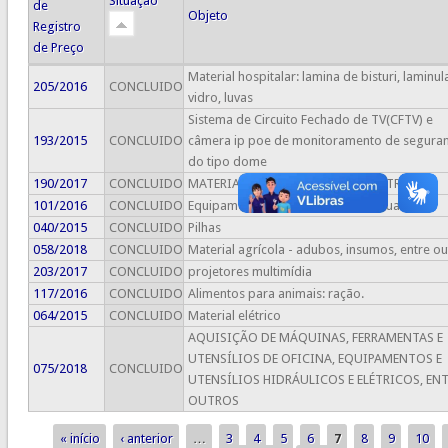
Situação
de
Objeto
Registro
de Preço
Material hospitalar: lamina de bisturi, laminul
205/2016
CONCLUIDO
vidro, luvas
Sistema de Circuito Fechado de TV(CFTV) e
193/2015
CONCLUIDO
câmera ip poe de monitoramento de segura
do tipo dome
190/2017
CONCLUIDO
MATERIAL HOSPITALAR, ENTRE OUTROS
101/2016
CONCLUIDO
Equipamentos de Proteção Individual - EPI
040/2015
CONCLUIDO
Pilhas
058/2018
CONCLUIDO
Material agrícola - adubos, insumos, entre ou
203/2017
CONCLUIDO
projetores multimídia
117/2016
CONCLUIDO
Alimentos para animais: ração.
064/2015
CONCLUIDO
Material elétrico
AQUISIÇÃO DE MÁQUINAS, FERRAMENTAS E
UTENSÍLIOS DE OFICINA, EQUIPAMENTOS E
075/2018
CONCLUIDO
UTENSÍLIOS HIDRÁULICOS E ELÉTRICOS, EN
OUTROS
« início
‹ anterior
…
3
4
5
6
7
8
9
10
Páginas