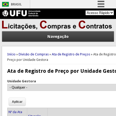
BRASIL
Simplifique!
Comunica BR
Participe
Navegação
Acesso à informação
Legislação
Você está aqui
Canais
Início
»
Divisão de Compras
»
Ata de Registro de Preços
» Ata de Registr
Preço por Unidade Gestora
Ata de Registro de Preço por Unidade Gest
Unidade Gestora
Nº da Ata